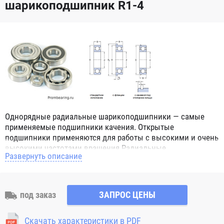
шарикоподшипник R1-4
Однорядные радиальные шарикоподшипники — самые
применяемые подшипники качения. Открытые
подшипники применяются для работы с высокими и очень
высокими частотами вращения.Радиальные
Развернуть описание
шарикоподшипники обозначением 2Z ZZ с обеих сторон
имеют защитные шайбы и пригодны для работы с
высокой частотой вращения. Подшипники с
обозначением 2RS 2RS1 2RSH 2RSR имеют с обеих сторон
под заказ
ЗАПРОС ЦЕНЫ
контактные уплотнения из бутадиен-нитрильного каучука
(NBR) и пригодны для средних частот вращения. Также
Скачать характеристики в PDF
поставляются подшипники с бесконтактными