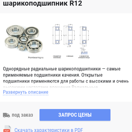
шарикоподшипник R12
Однорядные радиальные шарикоподшипники — самые
применяемые подшипники качения. Открытые
подшипники применяются для работы с высокими и очень
высокими частотами вращения.Радиальные
Развернуть описание
шарикоподшипники обозначением 2Z ZZ с обеих сторон
имеют защитные шайбы и пригодны для работы с
высокой частотой вращения. Подшипники с
обозначением 2RS 2RS1 2RSH 2RSR имеют с обеих сторон
под заказ
ЗАПРОС ЦЕНЫ
контактные уплотнения из бутадиен-нитрильного каучука
(NBR) и пригодны для средних частот вращения. Также
Скачать характеристики в PDF
поставляются подшипники с бесконтактными