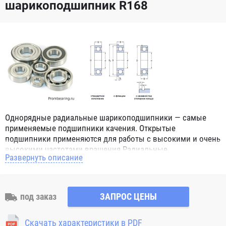
шарикоподшипник R168
Однорядные радиальные шарикоподшипники — самые
применяемые подшипники качения. Открытые
подшипники применяются для работы с высокими и очень
высокими частотами вращения.Радиальные
Развернуть описание
шарикоподшипники обозначением 2Z ZZ с обеих сторон
имеют защитные шайбы и пригодны для работы с
высокой частотой вращения. Подшипники с
обозначением 2RS 2RS1 2RSH 2RSR имеют с обеих сторон
под заказ
ЗАПРОС ЦЕНЫ
контактные уплотнения из бутадиен-нитрильного каучука
(NBR) и пригодны для средних частот вращения. Также
Скачать характеристики в PDF
поставляются подшипники с бесконтактными