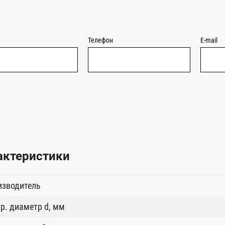
Телефон
E-mail
актеристики
изводитель
р. диаметр d, мм