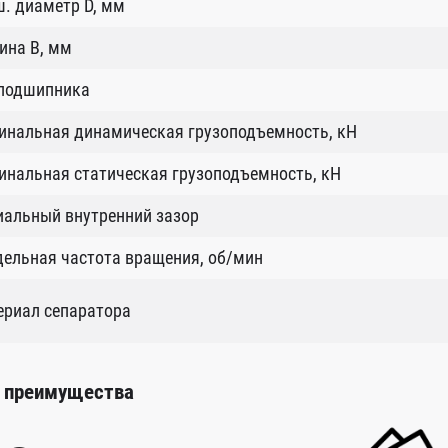
. диаметр D, мм
ина B, мм
 подшипника
инальная динамическая грузоподъемность, кН
нальная статическая грузоподъемность, кН
иальный внутренний зазор
ельная частота вращения, об/мин
ериал сепаратора
 преимущества