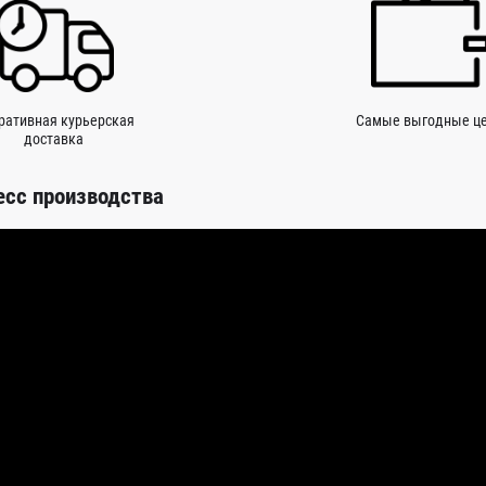
ративная курьерская
Самые выгодные ц
доставка
есс производства