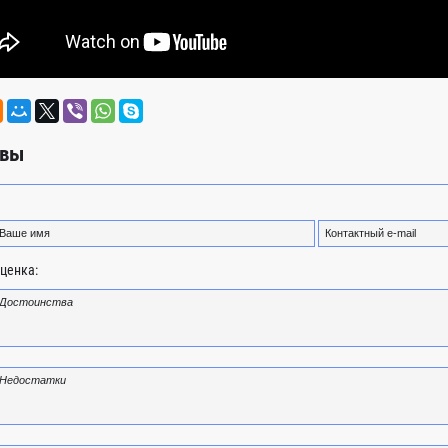
вы
ценка: