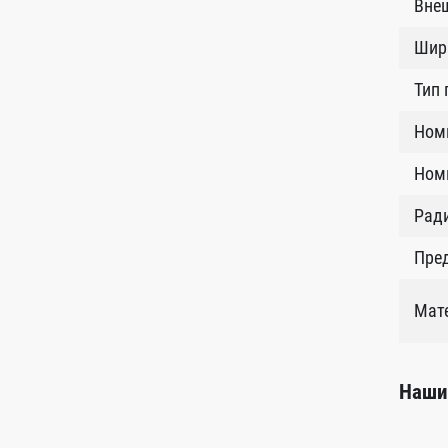
Внеш
Шир
Тип
Ном
Номи
Рад
Пред
Мат
Наши