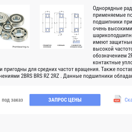
Однорядные ра
применяемые по
подшипники при
очень высокими
шарикоподшипни
имеют защитные
высокой частот
обозначением 2R
контактные упло
 и пригодны для средних частот вращения. Также пост
нениями 2BRS BRS RZ 2RZ . Данные подшипники обладаю
под заказ
ЗАПРОС ЦЕНЫ
Ска