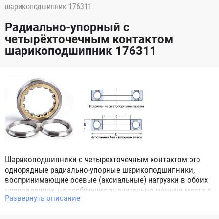
шарикоподшипник 176311
Радиально-упорный с
четырёхточечным контактом
шарикоподшипник 176311
Шарикоподшипники с четырехточечным контактом это
однорядные радиально-упорные шарикоподшипники,
воспринимающие осевые (аксиальные) нагрузки в обоих
направлениях, но требующие значительно меньше места в
Развернуть описание
корпусе в осевом направлении, чем конструкции с двумя
рядами тел качения. Подшипники серии QJ имеют цельное