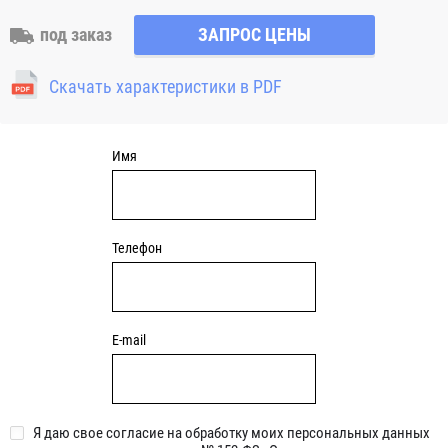
наружное кольцо и раздельное внутренне кольцо,
сепаратор из латуни или полиамида с телами качения
под заказ
ЗАПРОС ЦЕНЫ
(шариками) Половинки внутреннего кольца не являются
взаимозаменяемыми с такими же кольцами от другого
Скачать характеристики в PDF
подшипника с четырех-точечным контактом. Наружное
кольцо с телами качения и сепаратором могут быть
смонтированы в корпус отдельно от внутреннего кольца.
Имя
Телефон
E-mail
Я даю свое согласие на обработку моих персональных данных