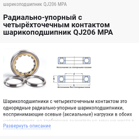
шарикоподшипник QJ206 MPA
Радиально-упорный с
четырёхточечным контактом
шарикоподшипник QJ206 MPA
Шарикоподшипники с четырехточечным контактом это
однорядные радиально-упорные шарикоподшипники,
воспринимающие осевые (аксиальные) нагрузки в обоих
направлениях, но требующие значительно меньше места в
Развернуть описание
корпусе в осевом направлении, чем конструкции с двумя
рядами тел качения. Подшипники серии QJ имеют цельное