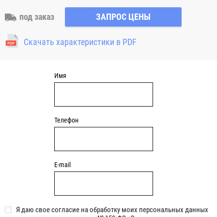
наружное кольцо и раздельное внутренне кольцо,
сепаратор из латуни или полиамида с телами качения
под заказ
ЗАПРОС ЦЕНЫ
(шариками) Половинки внутреннего кольца не являются
взаимозаменяемыми с такими же кольцами от другого
Скачать характеристики в PDF
подшипника с четырех-точечным контактом. Наружное
кольцо с телами качения и сепаратором могут быть
смонтированы в корпус отдельно от внутреннего кольца.
Имя
Телефон
E-mail
Я даю свое согласие на обработку моих персональных данных