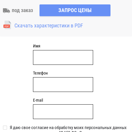
наружное кольцо и раздельное внутренне кольцо,
сепаратор из латуни или полиамида с телами качения
под заказ
ЗАПРОС ЦЕНЫ
(шариками) Половинки внутреннего кольца не являются
взаимозаменяемыми с такими же кольцами от другого
Скачать характеристики в PDF
подшипника с четырех-точечным контактом. Наружное
кольцо с телами качения и сепаратором могут быть
смонтированы в корпус отдельно от внутреннего кольца.
Имя
Телефон
E-mail
Я даю свое согласие на обработку моих персональных данных