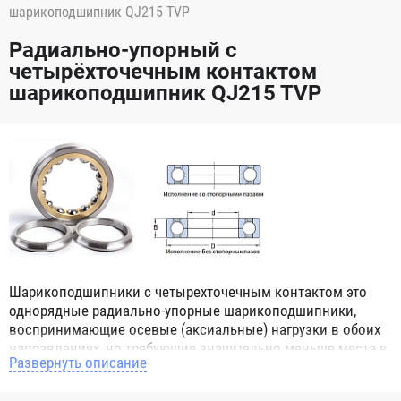
шарикоподшипник QJ215 TVP
Радиально-упорный с
четырёхточечным контактом
шарикоподшипник QJ215 TVP
Шарикоподшипники с четырехточечным контактом это
однорядные радиально-упорные шарикоподшипники,
воспринимающие осевые (аксиальные) нагрузки в обоих
направлениях, но требующие значительно меньше места в
Развернуть описание
корпусе в осевом направлении, чем конструкции с двумя
рядами тел качения. Подшипники серии QJ имеют цельное