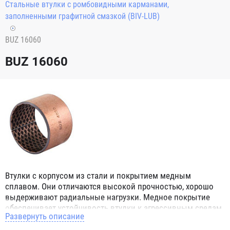
Стальные втулки с ромбовидными карманами,
заполненными графитной смазкой (BIV-LUB)
BUZ 16060
BUZ 16060
Втулки с корпусом из стали и покрытием медным
сплавом. Они отличаются высокой прочностью, хорошо
выдерживают радиальные нагрузки. Медное покрытие
обеспечивает устойчивость втулки к агрессивным средам,
Развернуть описание
защищает от коррозии. Благодаря накопителю твердой
смазки, она равномерно распределяется по поверхности