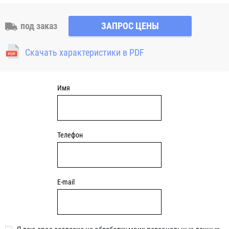
подшипника. Это обеспечивает плавность скольжения,
низкий шум во время работы. Хорошая смазка
под заказ
ЗАПРОС ЦЕНЫ
необходима для того, чтобы предотвратить перегрев
трущихся деталей, продлить срок службы механизмов.
Скачать характеристики в PDF
Благодаря высокой нагрузочной способности и плавности
скольжения, втулка подходит для использования
на промышленном оборудовании.
Имя
В нашем ассортименте представлены втулки разных
типоразмеров, со внутренним диаметром от 10 мм,
внешним — 12 мм. Исполнение корпуса цилиндрическое
или цилиндрическое с фланцем.
Телефон
E-mail