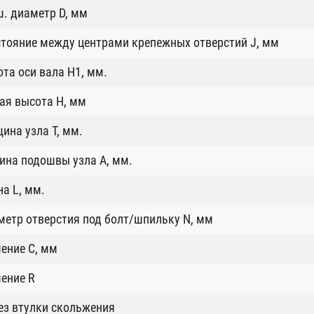
. диаметр D, мм
тояние между центрами крепежных отверстий J, мм
та оси вала H1, мм.
ая высота H, мм
ина узла T, мм.
ина подошвы узла А, мм.
а L, мм.
етр отверстия под болт/шпильку N, мм
ение C, мм
ение R
без втулки скольжения