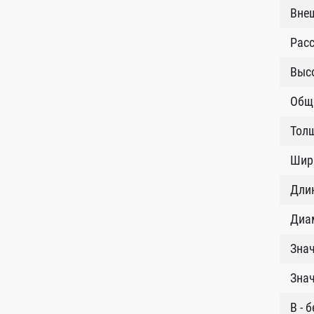
Внеш
Расс
Высо
Общ
Толщ
Шир
Длин
Диам
Знач
Знач
B - 