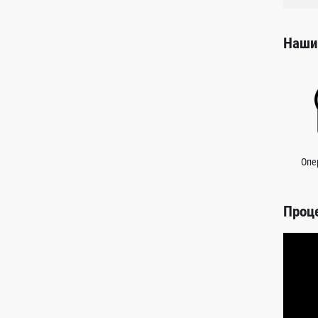
Наши
Опе
Проц