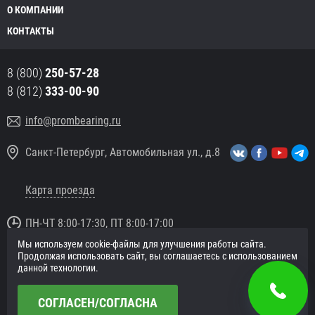
О КОМПАНИИ
КОНТАКТЫ
8 (800)
250-57-28
8 (812)
333-00-90
info@prombearing.ru
Санкт-Петербург, Автомобильная ул., д.8
Карта проезда
ПН-ЧТ 8:00-17:30, ПТ 8:00-17:00
Мы используем cookie-файлы для улучшения работы сайта.
© 2016 «PromBearing.ru»
Продолжая использовать сайт, вы соглашаетесь с использованием
Подшипники оптом и в розницу.
данной технологии.
Политика в отношении персональных данных
СОГЛАСЕН/СОГЛАСНА