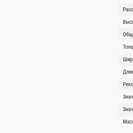
Расс
Высо
Общ
Толщ
Шир
Длин
Рек
Знач
Зна
Масс