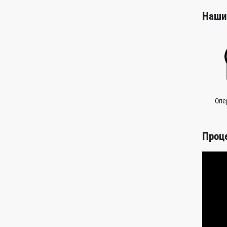
Наши
Опе
Проц