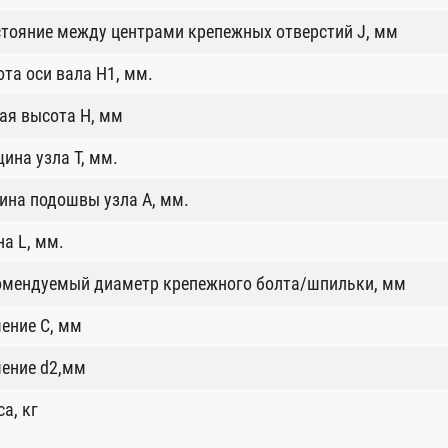
тояние между центрами крепежных отверстий J, мм
та оси вала H1, мм.
ая высота H, мм
ина узла T, мм.
ина подошвы узла А, мм.
а L, мм.
омендуемый диаметр крепежного болта/шпильки, мм
ение C, мм
чение d2,мм
а, кг