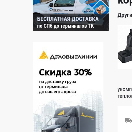
ко
Други
БЕСПЛАТНАЯ ДОСТАВКА
по СПб до терминалов ТК
укомп
тепло