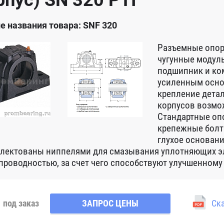
рпус) SN 320 PTI
е названия товара: SNF 320
Разъемные опор
чугунные модул
подшипник и ко
усиленным осн
крепление детал
корпусов возмо
Стандартные оп
крепежные болт
глухое основани
лектованы ниппелями для смазывания уплотняющих э
проводностью, за счет чего способствуют улучшенному
под заказ
ЗАПРОС ЦЕНЫ
Ска