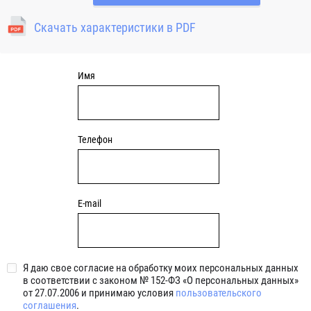
ниппелями для смазывания уплотняющих элементов.
Скачать характеристики в PDF
Опоры отличаются хорошей теплопроводностью, за счет
чего способствуют улучшенному отводу тепла
от подшипника.
Имя
Телефон
E-mail
Я даю свое согласие на обработку моих персональных данных
в соответствии с законом № 152-ФЗ «О персональных данных»
от 27.07.2006 и принимаю условия
пользовательского
соглашения
.