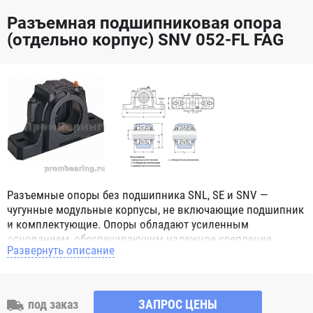
Разъемная подшипниковая опора
(отдельно корпус) SNV 052-FL FAG
Разъемные опоры без подшипника SNL, SE и SNV —
чугунные модульные корпусы, не включающие подшипник
и комплектующие. Опоры обладают усиленным
основанием, обеспечивающим надежное крепление
Развернуть описание
детали. Благодаря модульной системе корпусов возможно
производить их комбинацию. Стандартные опоры
оснащены 2 отверстиями под крепежные болты.
Крупноразмерные корпуса могут иметь глухое основание
под заказ
ЗАПРОС ЦЕНЫ
(маркировка SSNLD). Изделия так же укомплектованы