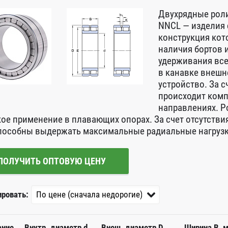
Двухрядные роли
NNCL — изделия 
конструкция кот
наличия бортов и
удерживания вс
в канавке внешн
устройство. За 
происходит комп
направлениях. 
ое применение в плавающих опорах. За счет отсутствия
пособны выдержать максимальные радиальные нагрузк
ПОЛУЧИТЬ ОПТОВУЮ ЦЕНУ
ировать:
ание
Внутр. диаметр d,
Внеш. диаметр D,
Ширина B, 