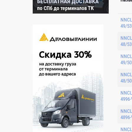
БЕСПЛАТНАЯ ДОСТАВКА
по СПб до терминалов ТК
NNC
49/53
NNC
48/53
NNC
49/50
NNC
48/50
NNC
4996-
NNC
4896-
NNC