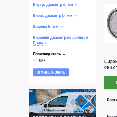
Внутр. диаметр d, мм
Внеш. диаметр D, мм
Ширина B, мм
Внешний диаметр по роликам
E, мм
Производитель
NKE
широк
они с
ОТФИЛЬТРОВАТЬ
Сорт
Назв