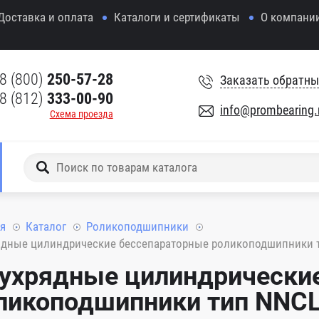
Доставка и оплата
Каталоги и сертификаты
О компани
8 (800)
250-57-28
Заказать обратны
8 (812)
333-00-90
info@prombearing.
Схема проезда
я
Каталог
Роликоподшипники
ядные цилиндрические бессепараторные роликоподшипники 
ухрядные цилиндрически
ликоподшипники тип NNC