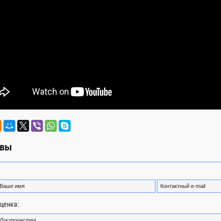
вы
ценка: