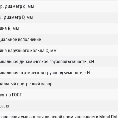
р. диаметр d, мм
. диаметр D, мм
ина B, мм
циальное исполнение
ина наружного кольца С, мм
инальная динамическая грузоподъемность, кН
нальная статическая грузоподъемность, кН
иальный внутренний зазор
ог по ГОСТ
а, кг
гоцелевая смазка для пищевой промышленности Mobil FM