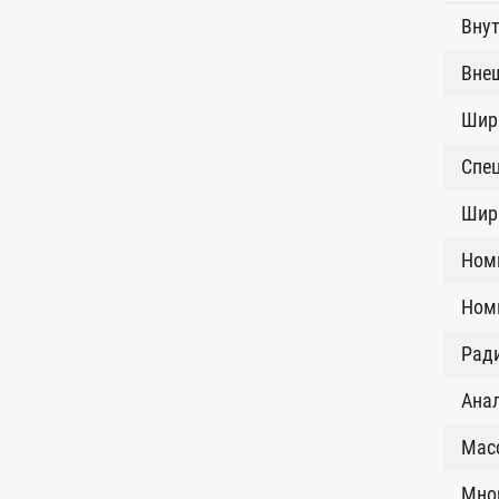
Внут
Внеш
Шир
Спе
Шир
Ном
Номи
Рад
Анал
Масс
Мно