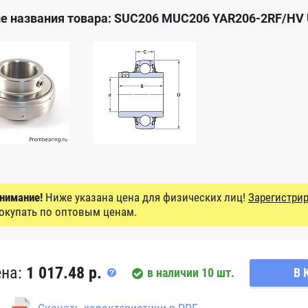
е названия товара: SUC206 MUC206 YAR206-2RF/HV
нимание!
Ниже указана цена для физических лиц!
Зарегистрир
окупать по оптовым ценам.
ена:
1 017.48 р.
в наличии 10 шт.
В 