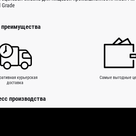
 Grade
 преимущества
ративная курьерская
Самые выгодные ц
доставка
есс производства