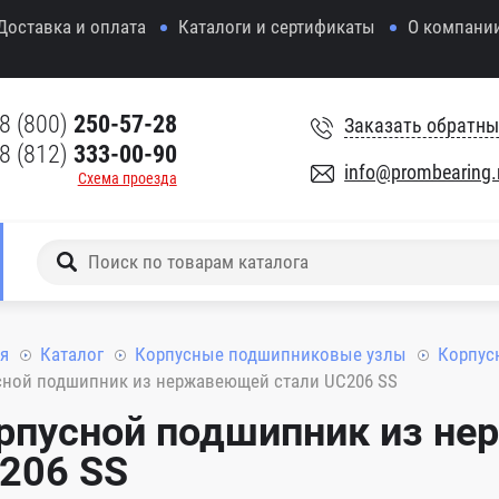
Доставка и оплата
Каталоги и сертификаты
О компани
8 (800)
250-57-28
Заказать обратны
8 (812)
333-00-90
info@prombearing.
Схема проезда
я
Каталог
Корпусные подшипниковые узлы
Корпус
сной подшипник из нержавеющей стали UC206 SS
рпусной подшипник из не
206 SS