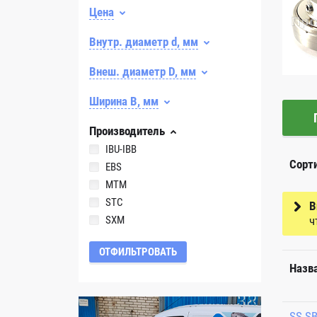
Цена
Внутр. диаметр d, мм
Внеш. диаметр D, мм
Ширина B, мм
Производитель
IBU-IBB
Сорт
EBS
MTM
STC
В
SXM
ч
ОТФИЛЬТРОВАТЬ
Назв
SS S