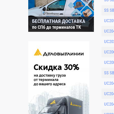
SS S
БЕСПЛАТНАЯ ДОСТАВКА
UC20
по СПб до терминалов ТК
UC20
UC20
UC20
UC20
SS S
UC20
UC20
UC20