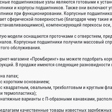
сные подшипниковые узлы являются готовыми к уста
пники и корпусы подшипников. Также они включают 
пники при функционировании. Корпусные подшипнико
ает сферической поверхностью (благодаря чему такие 
станавливающимися), компенсирующей перекосы оси, 
тую модели оснащаются проточками с отверстием, пр
иалов. Корпусные подшипники получили массовый спро
стого обслуживания.
ернет-магазине «ПромБеринг» вы можете подобрать ко
рукций. В продаже имеются следующие разновидности 
на лапах;
с коротким основанием;
с квадратным, овальным, трехболтовым и круглым флан
и термопластика);
натяжные варианты с П-образными канавками, распол
едлагаем качественные товары известных зарубежных