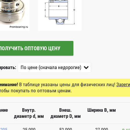
ПОЛУЧИТЬ ОПТОВУЮ ЦЕНУ
ировать:
нимание!
В таблице указаны цены для физических лиц!
Зарег
тобы покупать по оптовым ценам.
ание
Внутр.
Внеш.
Ширина B, мм
диаметр d, мм
диаметр D, мм
B205
25.000
52.000
27.000
в н