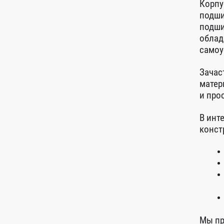
Корпу
подши
подши
облад
самоу
Зачас
матер
и про
В инт
конст
Мы пр