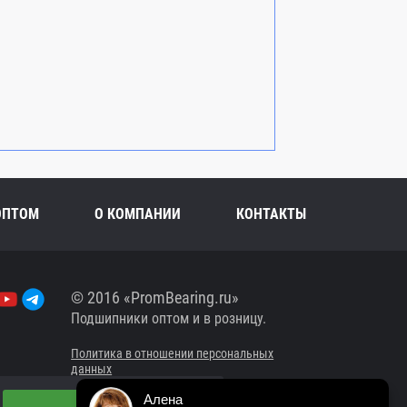
ОПТОМ
О КОМПАНИИ
КОНТАКТЫ
© 2016 «PromBearing.ru»
Подшипники оптом и в розницу.
Политика в отношении персональных
данных
Алена
Сайт разработан в