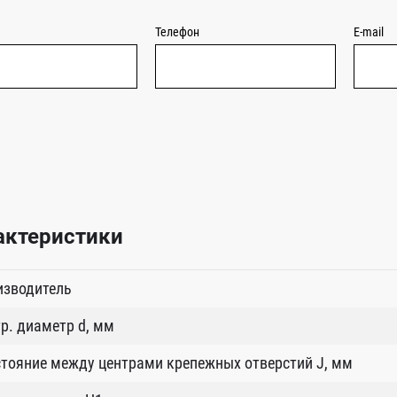
Телефон
E-mail
актеристики
изводитель
р. диаметр d, мм
тояние между центрами крепежных отверстий J, мм