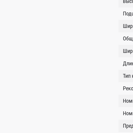
Высо
Под
Шир
Общ
Шир
Длин
Тип
Рек
Ном
Номи
Пред