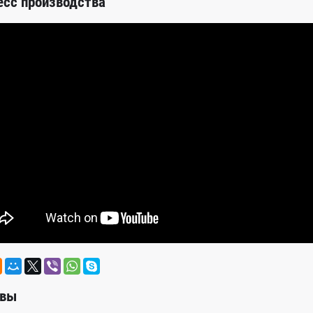
есс производства
вы