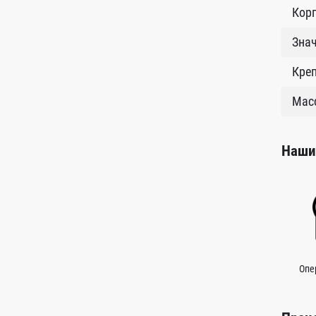
Кор
Знач
Креп
Масс
Наши
Опе