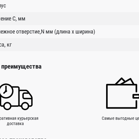
пус
ение C, мм
ежное отверстие,N мм (длина х ширина)
а, кг
 преимущества
ративная курьерская
Самые выгодные ц
доставка