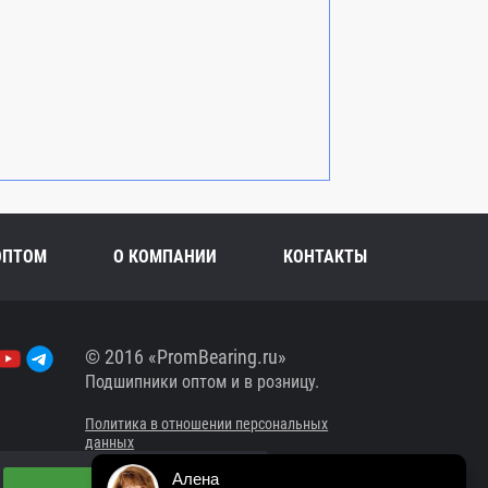
ОПТОМ
О КОМПАНИИ
КОНТАКТЫ
© 2016 «PromBearing.ru»
Подшипники оптом и в розницу.
Политика в отношении персональных
данных
Алена
Сайт разработан в