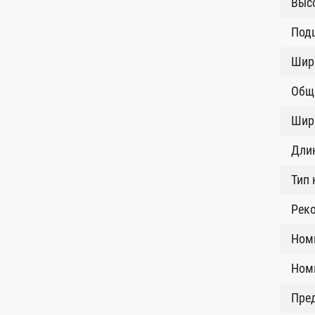
Высо
Под
Шир
Общ
Шир
Длин
Тип
Рек
Ном
Номи
Пред