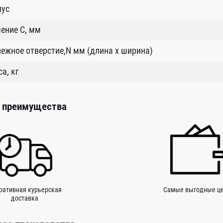
пус
ение C, мм
ежное отверстие,N мм (длина х ширина)
а, кг
 преимущества
ративная курьерская
Самые выгодные ц
доставка