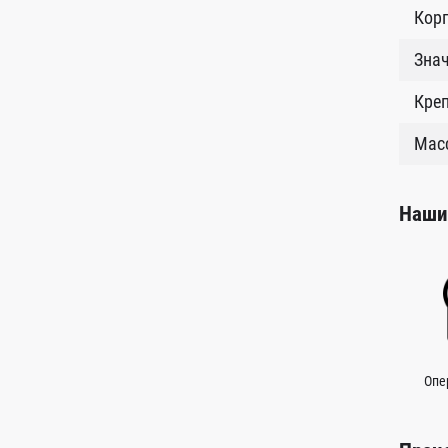
Кор
Знач
Креп
Масс
Наши
Опе