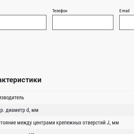
Телефон
E-mail
актеристики
изводитель
р. диаметр d, мм
тояние между центрами крепежных отверстий J, мм