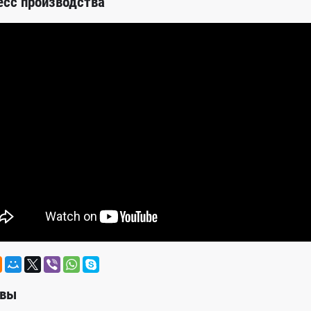
есс производства
вы