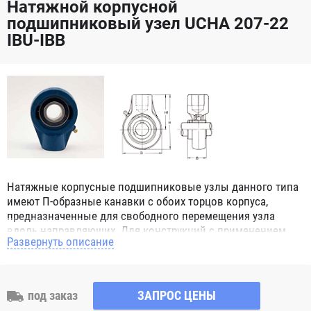
Натяжной корпусной
подшипниковый узел UCHA 207-22
IBU-IBB
Натяжные корпусные подшипниковые узлы данного типа
имеют П-образные канавки с обоих торцов корпуса,
предназначенные для свободного перемещения узла
вдоль направляющих. Для конструкций с применением
Развернуть описание
данного узла нет ограничений, даже если вал вращается
во время перемещения узла в пространстве, т.к.
подшипник который монтируются в натяжном узле имеет
наружное сферическое кольцо и благодаря этому обладает
под заказ
ЗАПРОС ЦЕНЫ
свойством самоцентрирования. Корпусной