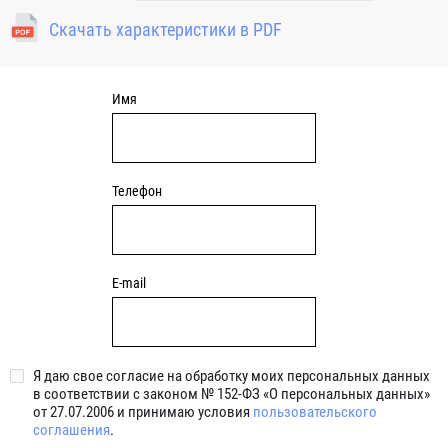
подшипниковый узел натяжного типа может применяться
Скачать характеристики в PDF
там, где требуется регулировать расстояние между валом и
местом крепления подшипникового узла (например на
валах барабанов натяжения конвейерной ленты, узлах
натяжения приводных ремней и зубчатых передачах)
Имя
Телефон
E-mail
Я даю свое согласие на обработку моих персональных данных
в соответствии с законом № 152-ФЗ «О персональных данных»
от 27.07.2006 и принимаю условия
пользовательского
соглашения
.