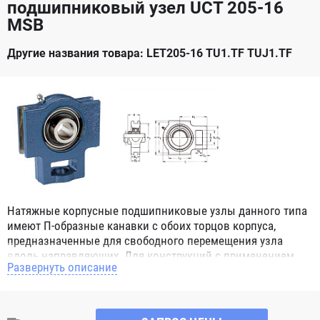
подшипниковый узел UCT 205-16
MSB
Другие названия товара: LET205-16 TU1.TF TUJ1.TF
Натяжные корпусные подшипниковые узлы данного типа
имеют П-образные канавки с обоих торцов корпуса,
предназначенные для свободного перемещения узла
вдоль направляющих. Для конструкций с применением
Развернуть описание
данного узла нет ограничений, даже если вал вращается
во время перемещения узла в пространстве, т.к.
подшипник который монтируются в натяжном узле имеет
наружное сферическое кольцо и благодаря этому обладает