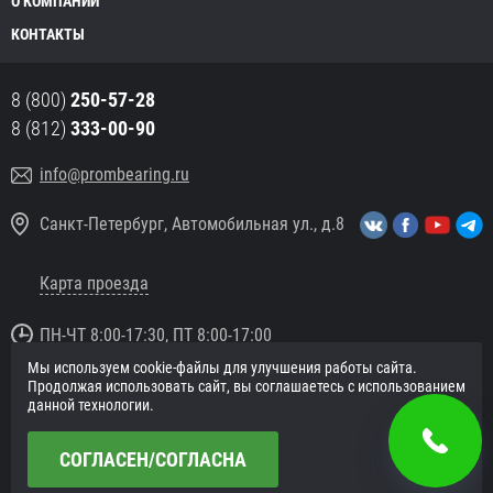
О КОМПАНИИ
КОНТАКТЫ
8 (800)
250-57-28
8 (812)
333-00-90
info@prombearing.ru
Санкт-Петербург, Автомобильная ул., д.8
Карта проезда
ПН-ЧТ 8:00-17:30, ПТ 8:00-17:00
Мы используем cookie-файлы для улучшения работы сайта.
© 2016 «PromBearing.ru»
Продолжая использовать сайт, вы соглашаетесь с использованием
Подшипники оптом и в розницу.
данной технологии.
Политика в отношении персональных данных
СОГЛАСЕН/СОГЛАСНА
Сайт разработан в