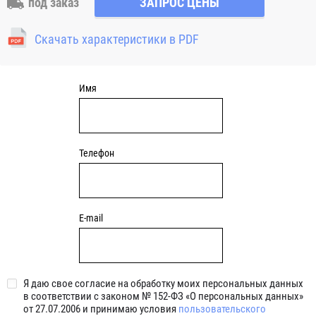
под заказ
ЗАПРОС ЦЕНЫ
свойством самоцентрирования. Корпусной
подшипниковый узел натяжного типа может применяться
Скачать характеристики в PDF
там, где требуется регулировать расстояние между валом и
местом крепления подшипникового узла (например на
валах барабанов натяжения конвейерной ленты, узлах
натяжения приводных ремней и зубчатых передачах)
Имя
Телефон
E-mail
Я даю свое согласие на обработку моих персональных данных
в соответствии с законом № 152-ФЗ «О персональных данных»
от 27.07.2006 и принимаю условия
пользовательского