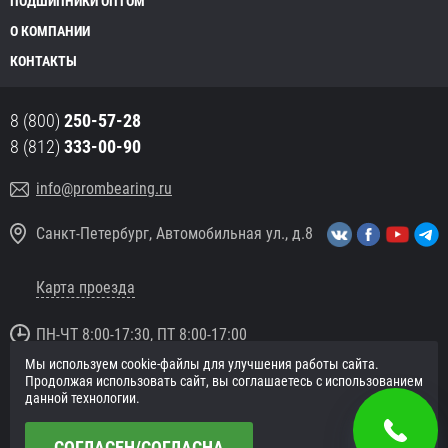
ПОДШИПНИКИ ОПТОМ
О КОМПАНИИ
КОНТАКТЫ
8 (800)
250-57-28
8 (812)
333-00-90
info@prombearing.ru
Санкт-Петербург, Автомобильная ул., д.8
Карта проезда
ПН-ЧТ 8:00-17:30, ПТ 8:00-17:00
Мы используем cookie-файлы для улучшения работы сайта.
© 2016 «PromBearing.ru»
Продолжая использовать сайт, вы соглашаетесь с использованием
Подшипники оптом и в розницу.
данной технологии.
Политика в отношении персональных данных
СОГЛАСЕН/СОГЛАСНА