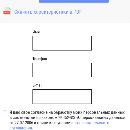
свойством самоцентрирования. Корпусной
подшипниковый узел натяжного типа может применяться
Скачать характеристики в PDF
там, где требуется регулировать расстояние между валом и
местом крепления подшипникового узла (например на
валах барабанов натяжения конвейерной ленты, узлах
натяжения приводных ремней и зубчатых передачах)
Имя
Телефон
E-mail
Я даю свое согласие на обработку моих персональных данных
в соответствии с законом № 152-ФЗ «О персональных данных»
от 27.07.2006 и принимаю условия
пользовательского
соглашения
.