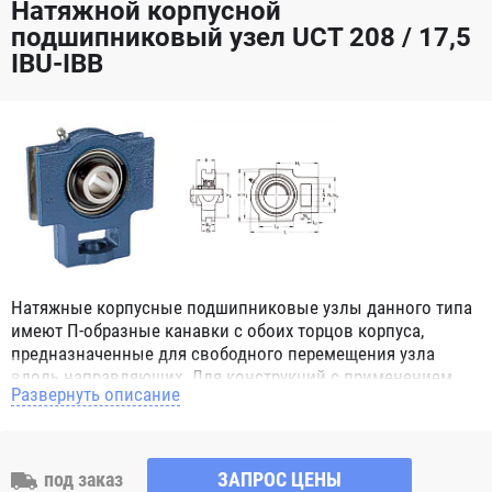
Натяжной корпусной
подшипниковый узел UCT 208 / 17,5
IBU-IBB
Натяжные корпусные подшипниковые узлы данного типа
имеют П-образные канавки с обоих торцов корпуса,
предназначенные для свободного перемещения узла
вдоль направляющих. Для конструкций с применением
Развернуть описание
данного узла нет ограничений, даже если вал вращается
во время перемещения узла в пространстве, т.к.
подшипник который монтируются в натяжном узле имеет
наружное сферическое кольцо и благодаря этому обладает
под заказ
ЗАПРОС ЦЕНЫ