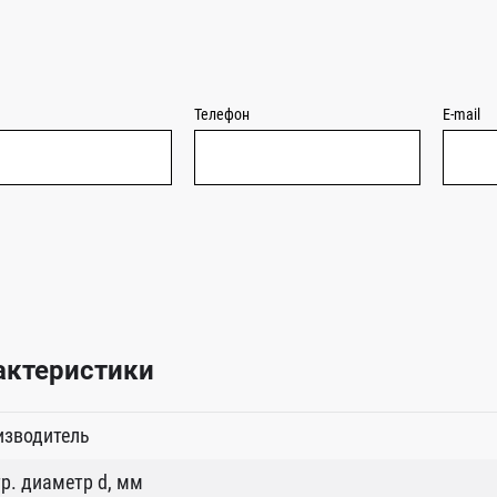
Телефон
E-mail
актеристики
изводитель
р. диаметр d, мм