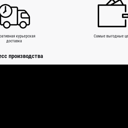
ративная курьерская
Самые выгодные ц
доставка
есс производства