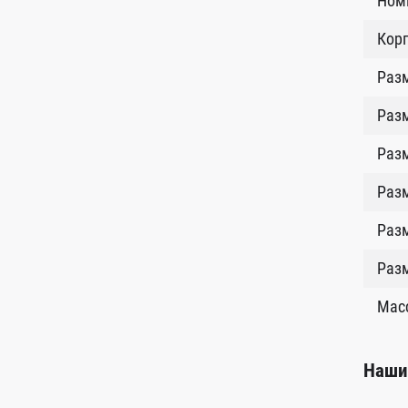
Номи
Кор
Раз
Разм
Раз
Раз
Разм
Раз
Масс
Наши