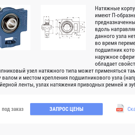
Натяжные корпу
имеют П-образны
предназначенны
вдоль направля
данного узла не
во время переме
подшипник кото
наружное сферич
обладает свойс
пниковый узел натяжного типа может применяться там,
 валом и местом крепления подшипникового узла (нап
йерной ленты, узлах натяжения приводных ремней и зу
под заказ
ЗАПРОС ЦЕНЫ
Ска