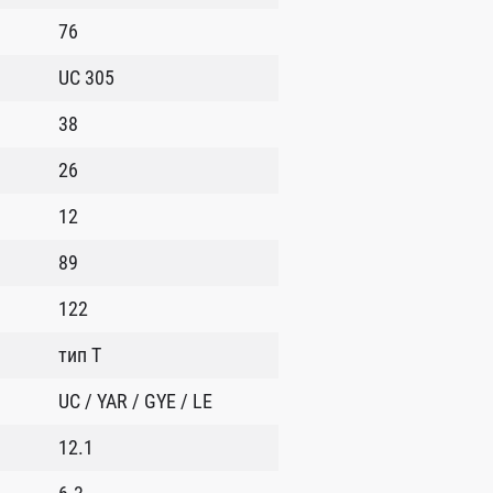
76
UC 305
38
26
12
89
122
тип T
UC / YAR / GYE / LE
12.1