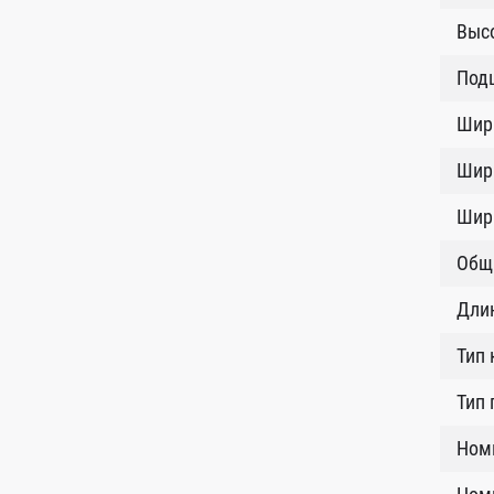
Высо
Под
Шир
Шир
Шир
Общ
Длин
Тип 
Тип 
Ном