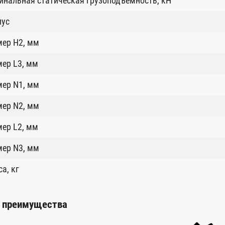
нальная статическая грузоподъемность, кН
пус
мер Н2, мм
ер L3, мм
мер N1, мм
мер N2, мм
ер L2, мм
мер N3, мм
а, кг
 преимущества