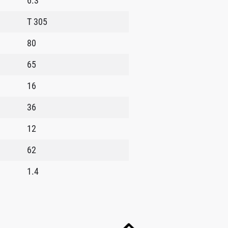
6.3
T 305
80
65
16
36
12
62
1.4