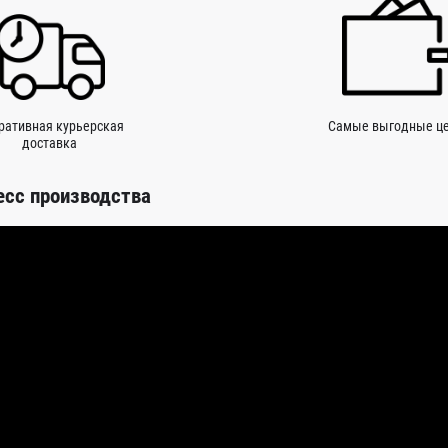
ративная курьерская
Самые выгодные ц
доставка
есс производства