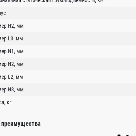
нальная статическая грузоподъемность, кН
пус
мер Н2, мм
ер L3, мм
мер N1, мм
мер N2, мм
ер L2, мм
мер N3, мм
а, кг
 преимущества