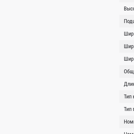
Высо
Под
Шир
Шир
Шир
Общ
Длин
Тип 
Тип 
Ном