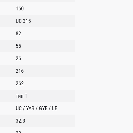
160
UC 315
82
55
26
216
262
тип T
UC / YAR / GYE / LE
32.3