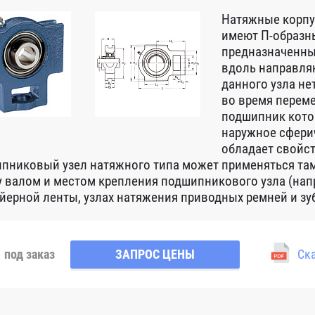
Натяжные корпу
имеют П-образны
предназначенны
вдоль направля
данного узла не
во время переме
подшипник кото
наружное сферич
обладает свойс
пниковый узел натяжного типа может применяться там,
 валом и местом крепления подшипникового узла (нап
йерной ленты, узлах натяжения приводных ремней и зу
под заказ
ЗАПРОС ЦЕНЫ
Ска