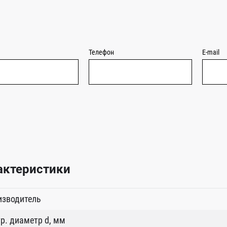
Телефон
E-mail
актеристики
изводитель
р. диаметр d, мм