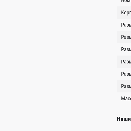
Номи
Кор
Раз
Разм
Раз
Раз
Разм
Раз
Масс
Наши