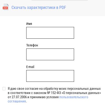
подшипниковый узел натяжного типа может применяться
Скачать характеристики в PDF
там, где требуется регулировать расстояние между валом и
местом крепления подшипникового узла (например на
валах барабанов натяжения конвейерной ленты, узлах
натяжения приводных ремней и зубчатых передачах)
Имя
Телефон
E-mail
Я даю свое согласие на обработку моих персональных данных
в соответствии с законом № 152-ФЗ «О персональных данных»
от 27.07.2006 и принимаю условия
пользовательского
соглашения
.