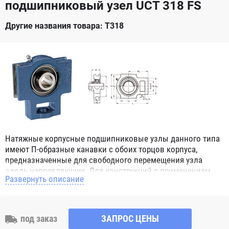
подшипниковый узел UCT 318 FS
Другие названия товара: T318
Натяжные корпусные подшипниковые узлы данного типа
имеют П-образные канавки с обоих торцов корпуса,
предназначенные для свободного перемещения узла
вдоль направляющих. Для конструкций с применением
Развернуть описание
данного узла нет ограничений, даже если вал вращается
во время перемещения узла в пространстве, т.к.
подшипник который монтируются в натяжном узле имеет
наружное сферическое кольцо и благодаря этому обладает
под заказ
ЗАПРОС ЦЕНЫ
свойством самоцентрирования. Корпусной