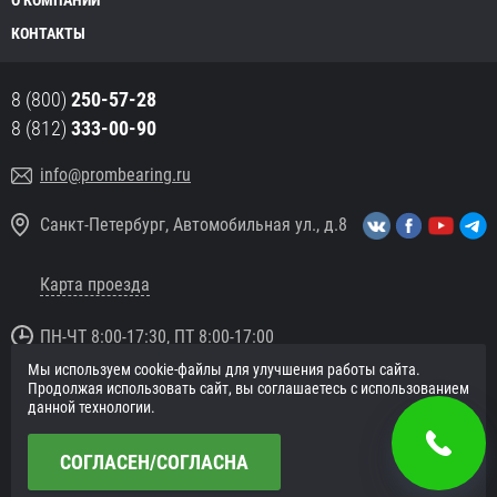
КОНТАКТЫ
8 (800)
250-57-28
8 (812)
333-00-90
info@prombearing.ru
Санкт-Петербург, Автомобильная ул., д.8
Карта проезда
ПН-ЧТ 8:00-17:30, ПТ 8:00-17:00
Мы используем cookie-файлы для улучшения работы сайта.
© 2016 «PromBearing.ru»
Продолжая использовать сайт, вы соглашаетесь с использованием
Подшипники оптом и в розницу.
данной технологии.
Политика в отношении персональных данных
СОГЛАСЕН/СОГЛАСНА
Сайт разработан в