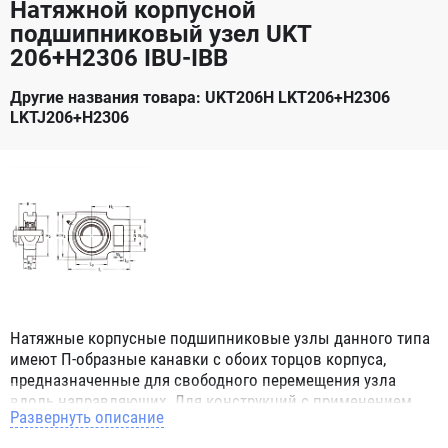
Натяжной корпусной
подшипниковый узел UKT
206+H2306 IBU-IBB
Другие названия товара: UKT206H LKT206+H2306
LKTJ206+H2306
Натяжные корпусные подшипниковые узлы данного типа
имеют П-образные канавки с обоих торцов корпуса,
предназначенные для свободного перемещения узла
вдоль направляющих. Для конструкций с применением
Развернуть описание
данного узла нет ограничений, даже если вал вращается
во время перемещения узла в пространстве, т.к.