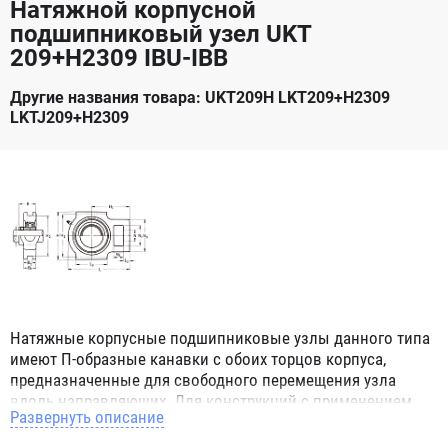
Натяжной корпусной
подшипниковый узел UKT
209+H2309 IBU-IBB
Другие названия товара: UKT209H LKT209+H2309
LKTJ209+H2309
Натяжные корпусные подшипниковые узлы данного типа
имеют П-образные канавки с обоих торцов корпуса,
предназначенные для свободного перемещения узла
вдоль направляющих. Для конструкций с применением
Развернуть описание
данного узла нет ограничений, даже если вал вращается
во время перемещения узла в пространстве, т.к.