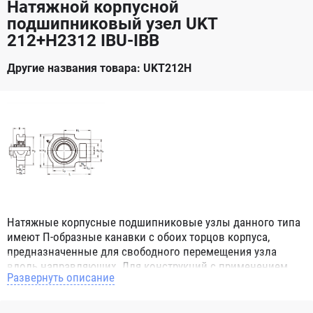
Натяжной корпусной
подшипниковый узел UKT
212+H2312 IBU-IBB
Другие названия товара: UKT212H
Натяжные корпусные подшипниковые узлы данного типа
имеют П-образные канавки с обоих торцов корпуса,
предназначенные для свободного перемещения узла
вдоль направляющих. Для конструкций с применением
Развернуть описание
данного узла нет ограничений, даже если вал вращается
во время перемещения узла в пространстве, т.к.
подшипник который монтируются в натяжном узле имеет