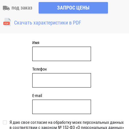
наружное сферическое кольцо и благодаря этому обладает
под заказ
ЗАПРОС ЦЕНЫ
свойством самоцентрирования. Корпусной
подшипниковый узел натяжного типа может применяться
Скачать характеристики в PDF
там, где требуется регулировать расстояние между валом и
местом крепления подшипникового узла (например на
валах барабанов натяжения конвейерной ленты, узлах
натяжения приводных ремней и зубчатых передачах)
Имя
Телефон
E-mail
Я даю свое согласие на обработку моих персональных данных
в соответствии с законом № 152-ФЗ «О персональных данных»