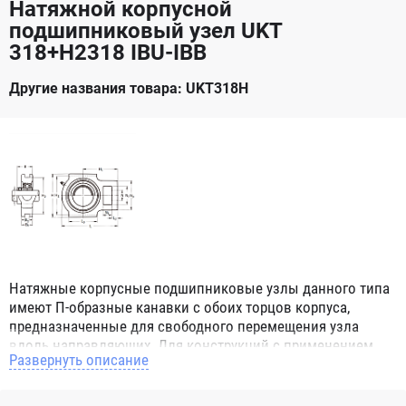
Натяжной корпусной
подшипниковый узел UKT
318+H2318 IBU-IBB
Другие названия товара: UKT318H
Натяжные корпусные подшипниковые узлы данного типа
имеют П-образные канавки с обоих торцов корпуса,
предназначенные для свободного перемещения узла
вдоль направляющих. Для конструкций с применением
Развернуть описание
данного узла нет ограничений, даже если вал вращается
во время перемещения узла в пространстве, т.к.
подшипник который монтируются в натяжном узле имеет