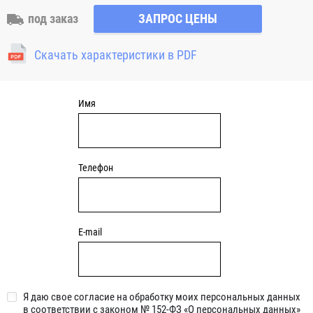
наружное сферическое кольцо и благодаря этому обладает
под заказ
ЗАПРОС ЦЕНЫ
свойством самоцентрирования. Корпусной
подшипниковый узел натяжного типа может применяться
Скачать характеристики в PDF
там, где требуется регулировать расстояние между валом и
местом крепления подшипникового узла (например на
валах барабанов натяжения конвейерной ленты, узлах
натяжения приводных ремней и зубчатых передачах)
Имя
Телефон
E-mail
Я даю свое согласие на обработку моих персональных данных
в соответствии с законом № 152-ФЗ «О персональных данных»