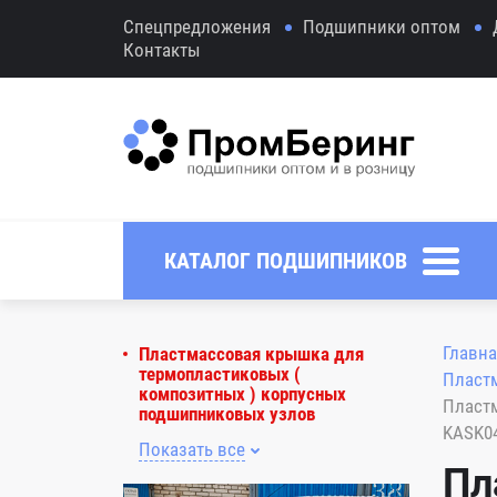
Спецпредложения
Подшипники оптом
Контакты
КАТАЛОГ ПОДШИПНИКОВ
Главна
Пластмассовая крышка для
термопластиковых (
Пластм
композитных ) корпусных
Пластм
подшипниковых узлов
KASK0
Показать все
Пл