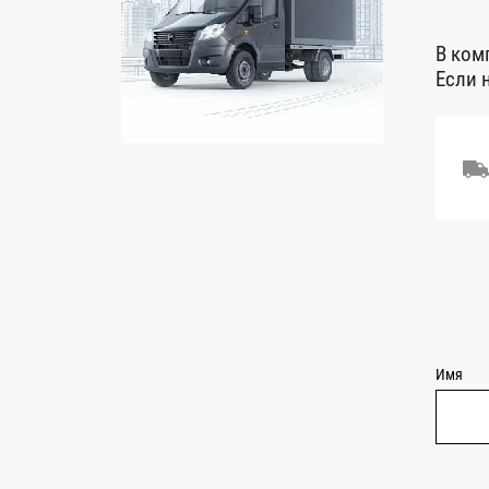
В ком
Если 
Имя