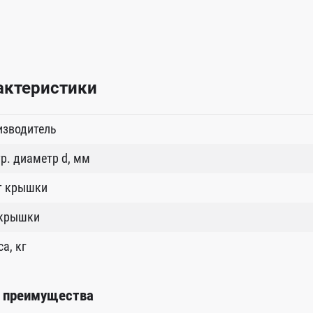
актеристики
изводитель
р. диаметр d, мм
т крышки
 крышки
а, кг
 преимущества