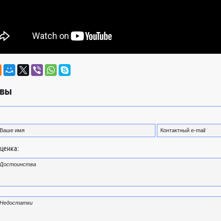
вы
ценка: