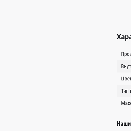
Хар
Про
Внут
Цве
Тип
Масс
Наши