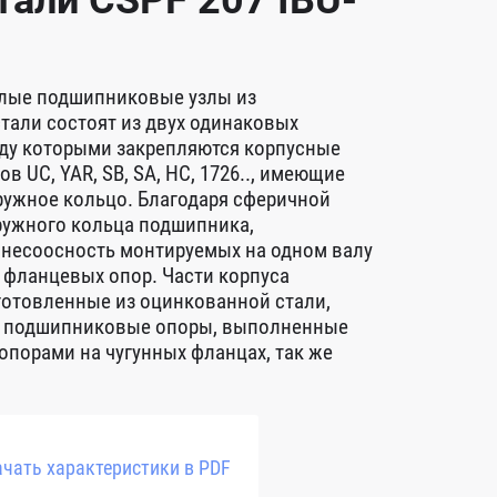
али CSPF 207 IBU-
лые подшипниковые узлы из
тали состоят из двух одинаковых
ду которыми закрепляются корпусные
в UC, YAR, SB, SA, HC, 1726.., имеющие
ружное кольцо. Благодаря сферичной
ружного кольца подшипника,
 несоосность монтируемых на одном валу
фланцевых опор. Части корпуса
готовленные из оцинкованной стали,
ет подшипниковые опоры, выполненные
опорами на чугунных фланцах, так же
чать характеристики в PDF