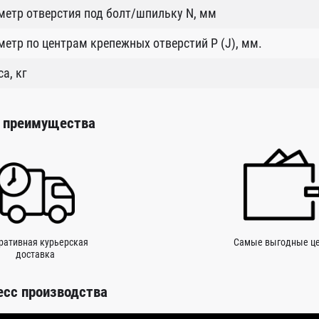
етр отверстия под болт/шпильку N, мм
етр по центрам крепежных отверстий P (J), мм.
а, кг
 преимущества
ративная курьерская
Самые выгодные ц
доставка
есс производства