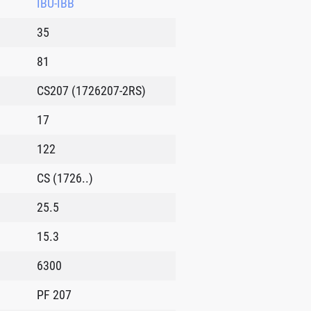
IBU-IBB
35
81
CS207 (1726207-2RS)
17
122
CS (1726..)
25.5
15.3
6300
PF 207