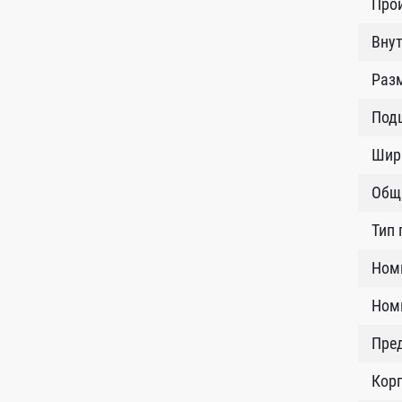
Про
Внут
Разм
Под
Шир
Общ
Тип 
Ном
Номи
Пред
Кор