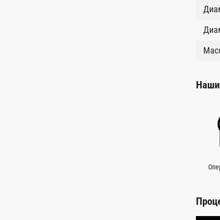
Диам
Диам
Масс
Наши
Опе
Проц