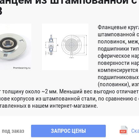
анцем из штампованной ст
B
Фланцевые круг
штампованной с
половинок, меж
подшипники типо
сферическое на
поверхности на
компенсируется
подшипниковых 
(половинки), из
 толщину около ~2 мм. Меньший вес выгодно отлича
нове корпусов из штампованной стали, по сравнению с 
тавленных в нашем интернет-магазине.
под заказ
ЗАПРОС ЦЕНЫ
Ска