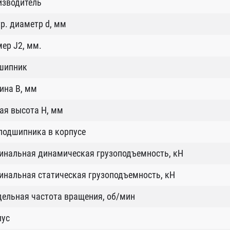
изводитель
р. диаметр d, мм
ер J2, мм.
шипник
ина B, мм
ая высота H, мм
подшипника в корпусе
инальная динамическая грузоподъемность, кН
нальная статическая грузоподъемность, кН
ельная частота вращения, об/мин
пус