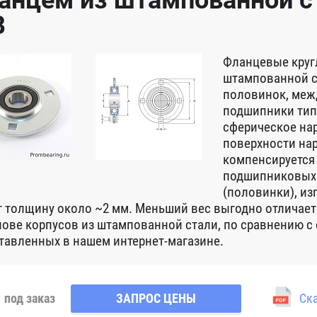
анцем из штампованной ст
B
Фланцевые круг
штампованной с
половинок, меж
подшипники типо
сферическое на
поверхности на
компенсируется
подшипниковых 
(половинки), из
 толщину около ~2 мм. Меньший вес выгодно отлича
нове корпусов из штампованной стали, по сравнению с 
тавленных в нашем интернет-магазине.
под заказ
ЗАПРОС ЦЕНЫ
Ска