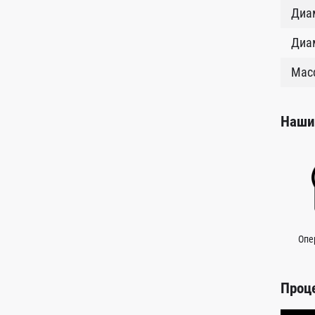
Диам
Диам
Масс
Наши
Опе
Проц