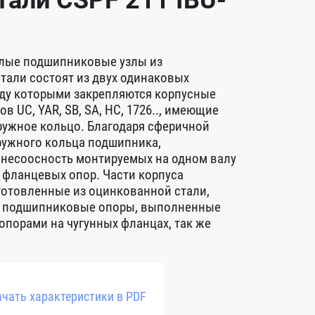
али CSPF 211 IBU-
лые подшипниковые узлы из
тали состоят из двух одинаковых
ду которыми закрепляются корпусные
в UC, YAR, SB, SA, HC, 1726.., имеющие
ружное кольцо. Благодаря сферичной
ружного кольца подшипника,
 несоосность монтируемых на одном валу
фланцевых опор. Части корпуса
готовленные из оцинкованной стали,
ет подшипниковые опоры, выполненные
опорами на чугунных фланцах, так же
чать характеристики в PDF