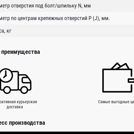
етр отверстия под болт/шпильку N, мм
етр по центрам крепежных отверстий P (J), мм.
а, кг
 преимущества
ративная курьерская
Самые выгодные ц
доставка
есс производства