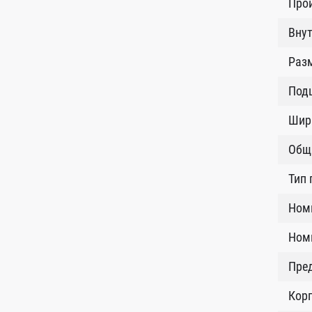
Про
Внут
Разм
Под
Шир
Общ
Тип 
Ном
Номи
Пред
Кор