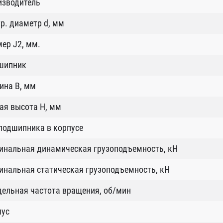
изводитель
р. диаметр d, мм
ер J2, мм.
шипник
ина B, мм
ая высота H, мм
подшипника в корпусе
инальная динамическая грузоподъемность, кН
нальная статическая грузоподъемность, кН
ельная частота вращения, об/мин
пус