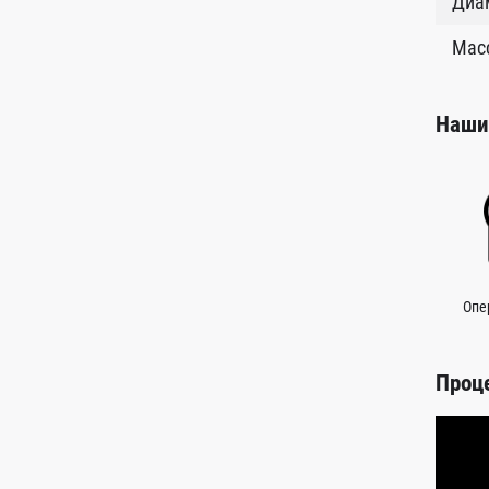
Диам
Масс
Наши
Опе
Проц