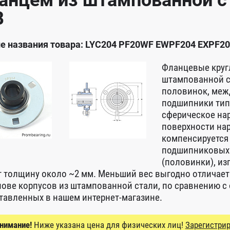
анцем из штампованной ст
B
е названия товара: LYC204 PF20WF EWPF204 EXPF2
Фланцевые круг
штампованной с
половинок, меж
подшипники типо
сферическое на
поверхности на
компенсируется
подшипниковых 
(половинки), из
 толщину около ~2 мм. Меньший вес выгодно отлича
нове корпусов из штампованной стали, по сравнению с 
тавленных в нашем интернет-магазине.
нимание!
Ниже указана цена для физических лиц!
Зарегистрир