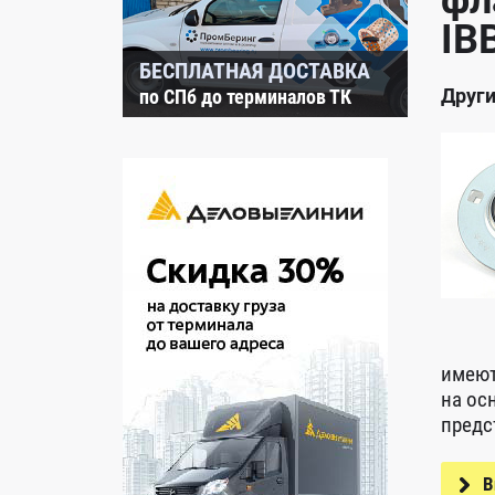
фл
IB
БЕСПЛАТНАЯ ДОСТАВКА
Други
по СПб до терминалов ТК
имеют
на ос
предс
В