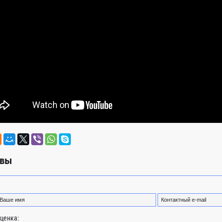
вы
ценка: