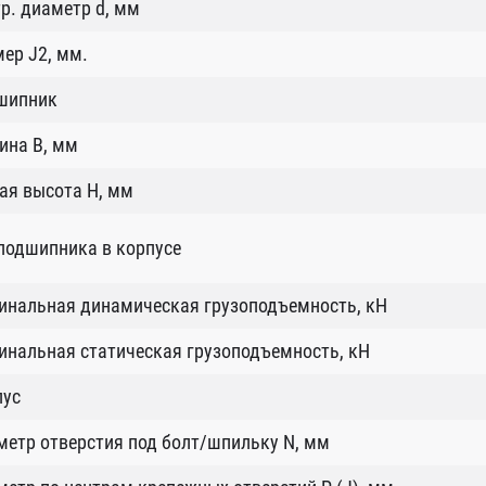
р. диаметр d, мм
ер J2, мм.
шипник
ина B, мм
ая высота H, мм
подшипника в корпусе
инальная динамическая грузоподъемность, кН
нальная статическая грузоподъемность, кН
пус
етр отверстия под болт/шпильку N, мм