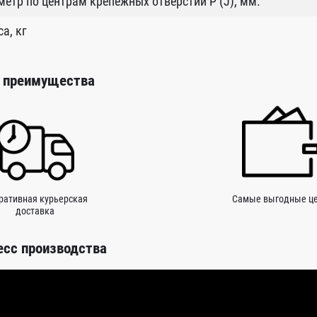
етр по центрам крепежных отверстий P (J), мм.
а, кг
 преимущества
ративная курьерская
Самые выгодные ц
доставка
есс производства