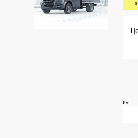
п
Ц
Имя