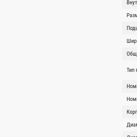
Внут
Разм
Под
Шир
Общ
Тип 
Ном
Номи
Кор
Диам