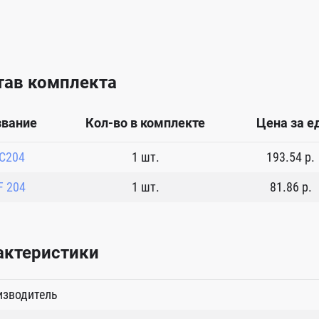
тав комплекта
звание
Кол-во в комплекте
Цена за ед
C204
1 шт.
193.54 р.
F 204
1 шт.
81.86 р.
актеристики
изводитель