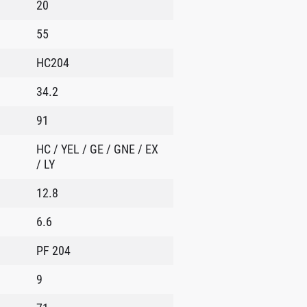
20
55
HC204
34.2
91
HC / YEL / GE / GNE / EX
/ LY
12.8
6.6
PF 204
9