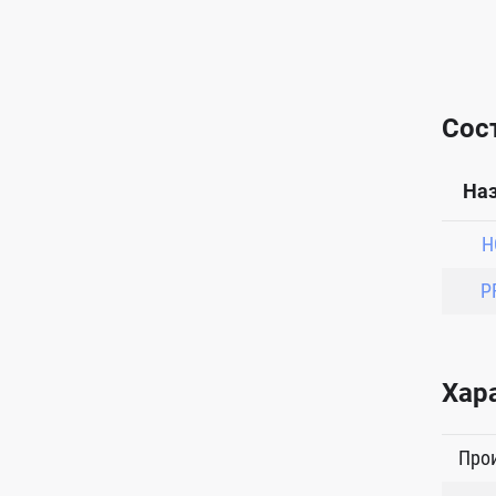
Сос
На
H
P
Хар
Про