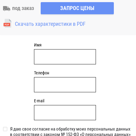
вала или неточность монтажа. Корпус имеет четыре
под заказ
ЗАПРОС ЦЕНЫ
отверстия для закрепления. Узлы c круглым чугунным
фланцем являются обслуживаемыми, подшипник
Скачать характеристики в PDF
смазывается через специальный фиттинг (тавотницу)
консистентной смазкой.
Имя
Телефон
E-mail
Я даю свое согласие на обработку моих персональных данных
в соответствии с законом № 152-ФЗ «О персональных данных»