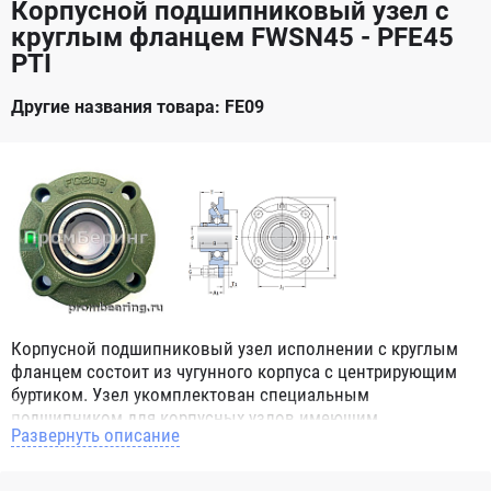
Корпусной подшипниковый узел с
круглым фланцем FWSN45 - PFE45
PTI
Другие названия товара: FE09
Корпусной подшипниковый узел исполнении с круглым
фланцем состоит из чугунного корпуса с центрирующим
буртиком. Узел укомплектован специальным
подшипником для корпусных узлов имеющим
Развернуть описание
сферическое наружное кольцо. При монтаже корпусных
подшипниковых узлов в парах, эта конструктивная
особенность позволяет компенсировать угловой перекос