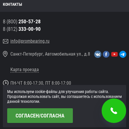
КОНТАКТЫ
8 (800)
250-57-28
8 (812)
333-00-90
info@prombearing.ru
Санкт-Петербург, Автомобильная ул., д.8
Карта проезда
ПН-ЧТ 8:00-17:30, ПТ 8:00-17:00
Мы используем cookie-файлы для улучшения работы сайта.
© 2016 «PromBearing.ru»
Продолжая использовать сайт, вы соглашаетесь с использованием
Подшипники оптом и в розницу.
данной технологии.
Политика в отношении персональных данных
СОГЛАСЕН/СОГЛАСНА
Сайт разработан в