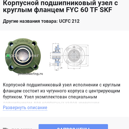
Корпусной подшипниковый узел с
круглым фланцем FYC 60 TF SKF
Другие названия товара: UCFC 212
Корпусной подшипниковый узел исполнении с круглым
фланцем состоит из чугунного корпуса с центрирующим
буртиком. Узел укомплектован специальным
подшипником для корпусных узлов имеющим
Развернуть описание
сферическое наружное кольцо. При монтаже корпусных
подшипниковых узлов в парах, эта конструктивная
особенность позволяет компенсировать угловой перекос
вала или неточность монтажа. Корпус имеет четыре