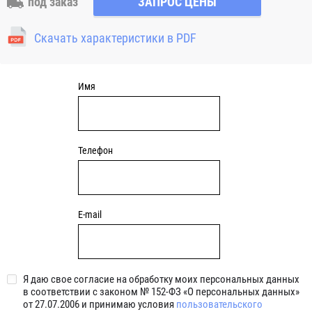
под заказ
ЗАПРОС ЦЕНЫ
отверстия для закрепления. Узлы c круглым чугунным
фланцем являются обслуживаемыми, подшипник
Скачать характеристики в PDF
смазывается через специальный фиттинг (тавотницу)
консистентной смазкой.
Имя
Телефон
E-mail
Я даю свое согласие на обработку моих персональных данных
в соответствии с законом № 152-ФЗ «О персональных данных»
от 27.07.2006 и принимаю условия
пользовательского