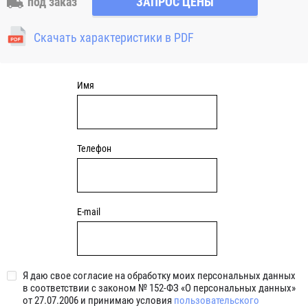
под заказ
ЗАПРОС ЦЕНЫ
отверстия для закрепления. Узлы c круглым чугунным
фланцем являются обслуживаемыми, подшипник
Скачать характеристики в PDF
смазывается через специальный фиттинг (тавотницу)
консистентной смазкой.
Имя
Телефон
E-mail
Я даю свое согласие на обработку моих персональных данных
в соответствии с законом № 152-ФЗ «О персональных данных»
от 27.07.2006 и принимаю условия
пользовательского