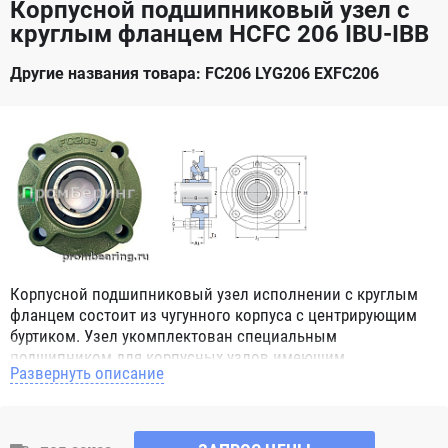
Корпусной подшипниковый узел с
круглым фланцем HCFC 206 IBU-IBB
Другие названия товара: FC206 LYG206 EXFC206
Корпусной подшипниковый узел исполнении с круглым
фланцем состоит из чугунного корпуса с центрирующим
буртиком. Узел укомплектован специальным
подшипником для корпусных узлов имеющим
Развернуть описание
сферическое наружное кольцо. При монтаже корпусных
подшипниковых узлов в парах, эта конструктивная
особенность позволяет компенсировать угловой перекос
вала или неточность монтажа. Корпус имеет четыре