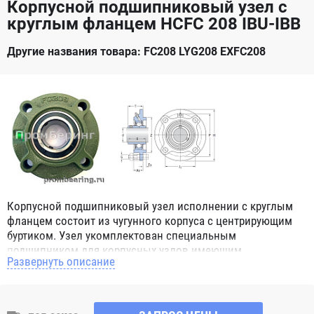
Корпусной подшипниковый узел с
круглым фланцем HCFC 208 IBU-IBB
Другие названия товара: FC208 LYG208 EXFC208
Корпусной подшипниковый узел исполнении с круглым
фланцем состоит из чугунного корпуса с центрирующим
буртиком. Узел укомплектован специальным
подшипником для корпусных узлов имеющим
Развернуть описание
сферическое наружное кольцо. При монтаже корпусных
подшипниковых узлов в парах, эта конструктивная
особенность позволяет компенсировать угловой перекос
вала или неточность монтажа. Корпус имеет четыре