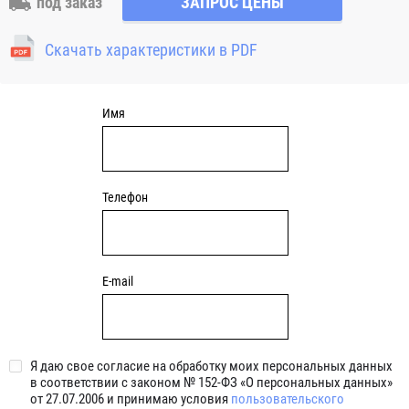
под заказ
ЗАПРОС ЦЕНЫ
отверстия для закрепления. Узлы c круглым чугунным
фланцем являются обслуживаемыми, подшипник
Скачать характеристики в PDF
смазывается через специальный фиттинг (тавотницу)
консистентной смазкой.
Имя
Телефон
E-mail
Я даю свое согласие на обработку моих персональных данных
в соответствии с законом № 152-ФЗ «О персональных данных»
от 27.07.2006 и принимаю условия
пользовательского