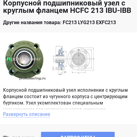
Корпусной подшипниковый узел с
круглым фланцем HCFC 213 IBU-IBB
Другие названия товара: FC213 LYG213 EXFC213
Корпусной подшипниковый узел исполнении с круглым
фланцем состоит из чугунного корпуса с центрирующим
буртиком. Узел укомплектован специальным
подшипником для корпусных узлов имеющим
Развернуть описание
сферическое наружное кольцо. При монтаже корпусных
подшипниковых узлов в парах, эта конструктивная
особенность позволяет компенсировать угловой перекос
вала или неточность монтажа. Корпус имеет четыре