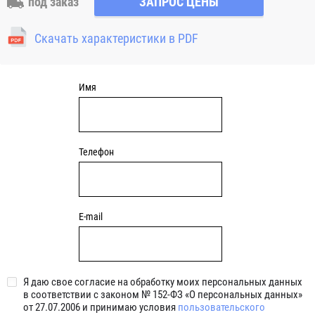
под заказ
ЗАПРОС ЦЕНЫ
отверстия для закрепления. Узлы c круглым чугунным
фланцем являются обслуживаемыми, подшипник
Скачать характеристики в PDF
смазывается через специальный фиттинг (тавотницу)
консистентной смазкой.
Имя
Телефон
E-mail
Я даю свое согласие на обработку моих персональных данных
в соответствии с законом № 152-ФЗ «О персональных данных»
от 27.07.2006 и принимаю условия
пользовательского