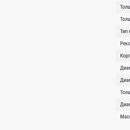
Толщ
Тол
Тип 
Рек
Кор
Диам
Диам
Толщ
Диам
Масс