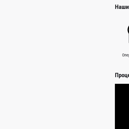
Наши
Опе
Проц