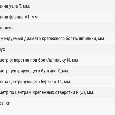
ина узла T, мм.
щина фланца А1, мм
корпуса
омендуемый диаметр крепежного болта/шпильки, мм
пус
етр отверстия под болт/шпильку N, мм
етр центрирующего буртика Z, мм.
ина центрирующего буртика T1, мм
етр по центрам крепежных отверстий P (J), мм.
а, кг