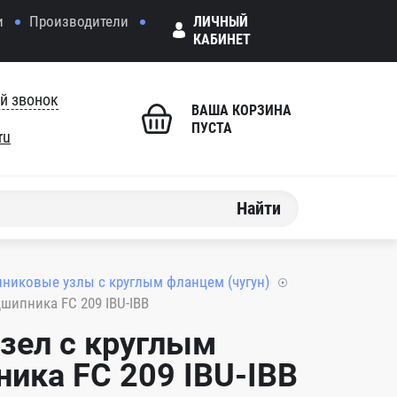
и
Производители
ЛИЧНЫЙ
КАБИНЕТ
й звонок
ВАША КОРЗИНА
ПУСТА
ru
Найти
никовые узлы с круглым фланцем (чугун)
ипника FC 209 IBU-IBB
зел с круглым
ика FC 209 IBU-IBB