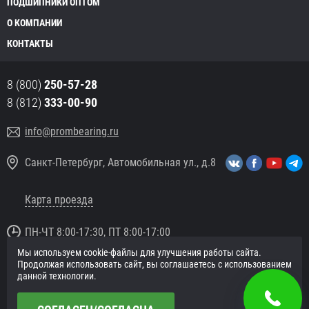
ПОДШИПНИКИ ОПТОМ
О КОМПАНИИ
КОНТАКТЫ
8 (800)
250-57-28
8 (812)
333-00-90
info@prombearing.ru
Санкт-Петербург, Автомобильная ул., д.8
Карта проезда
ПН-ЧТ 8:00-17:30, ПТ 8:00-17:00
Мы используем cookie-файлы для улучшения работы сайта.
© 2016 «PromBearing.ru»
Продолжая использовать сайт, вы соглашаетесь с использованием
Подшипники оптом и в розницу.
данной технологии.
Политика в отношении персональных данных