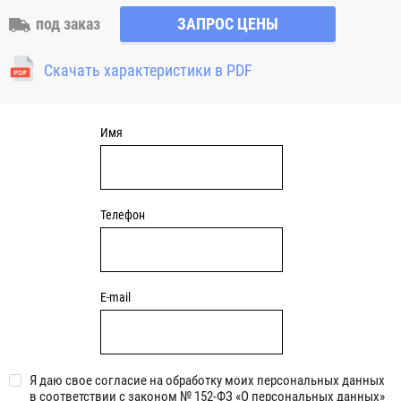
вала или неточность монтажа. Корпус имеет четыре
под заказ
ЗАПРОС ЦЕНЫ
отверстия для закрепления. Узлы c круглым чугунным
фланцем являются обслуживаемыми, подшипник
Скачать характеристики в PDF
смазывается через специальный фиттинг (тавотницу)
консистентной смазкой.
Имя
Телефон
E-mail
Я даю свое согласие на обработку моих персональных данных
в соответствии с законом № 152-ФЗ «О персональных данных»