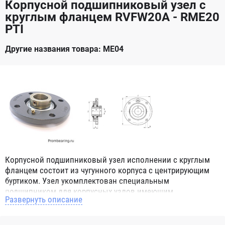
Корпусной подшипниковый узел с
круглым фланцем RVFW20A - RME20
PTI
Другие названия товара: ME04
Корпусной подшипниковый узел исполнении с круглым
фланцем состоит из чугунного корпуса с центрирующим
буртиком. Узел укомплектован специальным
подшипником для корпусных узлов имеющим
Развернуть описание
сферическое наружное кольцо. При монтаже корпусных
подшипниковых узлов в парах, эта конструктивная
особенность позволяет компенсировать угловой перекос