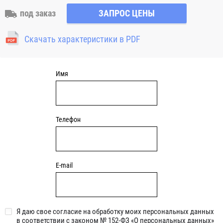
вала или неточность монтажа. Корпус имеет четыре
под заказ
ЗАПРОС ЦЕНЫ
отверстия для закрепления. Узлы c круглым чугунным
фланцем являются обслуживаемыми, подшипник
Скачать характеристики в PDF
смазывается через специальный фиттинг (тавотницу)
консистентной смазкой.
Имя
Телефон
E-mail
Я даю свое согласие на обработку моих персональных данных
в соответствии с законом № 152-ФЗ «О персональных данных»