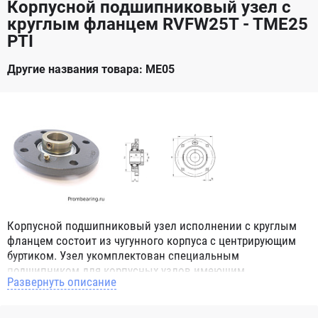
Корпусной подшипниковый узел с
круглым фланцем RVFW25T - TME25
PTI
Другие названия товара: ME05
Корпусной подшипниковый узел исполнении с круглым
фланцем состоит из чугунного корпуса с центрирующим
буртиком. Узел укомплектован специальным
подшипником для корпусных узлов имеющим
Развернуть описание
сферическое наружное кольцо. При монтаже корпусных
подшипниковых узлов в парах, эта конструктивная
особенность позволяет компенсировать угловой перекос