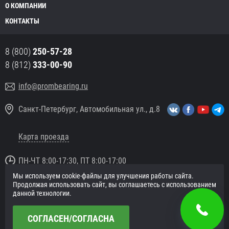
О КОМПАНИИ
КОНТАКТЫ
8 (800)
250-57-28
8 (812)
333-00-90
info@prombearing.ru
Санкт-Петербург, Автомобильная ул., д.8
Карта проезда
ПН-ЧТ 8:00-17:30, ПТ 8:00-17:00
Мы используем cookie-файлы для улучшения работы сайта.
© 2016 «PromBearing.ru»
Продолжая использовать сайт, вы соглашаетесь с использованием
Подшипники оптом и в розницу.
данной технологии.
Политика в отношении персональных данных
СОГЛАСЕН/СОГЛАСНА