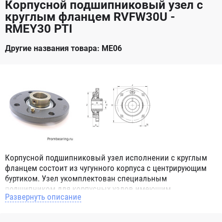
Корпусной подшипниковый узел с
круглым фланцем RVFW30U -
RMEY30 PTI
Другие названия товара: ME06
Корпусной подшипниковый узел исполнении с круглым
фланцем состоит из чугунного корпуса с центрирующим
буртиком. Узел укомплектован специальным
подшипником для корпусных узлов имеющим
Развернуть описание
сферическое наружное кольцо. При монтаже корпусных
подшипниковых узлов в парах, эта конструктивная
особенность позволяет компенсировать угловой перекос