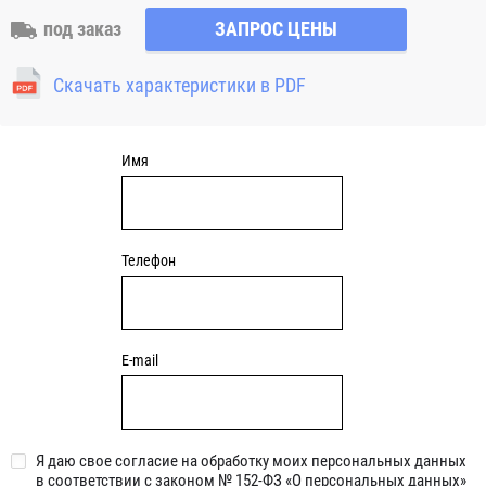
вала или неточность монтажа. Корпус имеет четыре
под заказ
ЗАПРОС ЦЕНЫ
отверстия для закрепления. Узлы c круглым чугунным
фланцем являются обслуживаемыми, подшипник
Скачать характеристики в PDF
смазывается через специальный фиттинг (тавотницу)
консистентной смазкой.
Имя
Телефон
E-mail
Я даю свое согласие на обработку моих персональных данных
в соответствии с законом № 152-ФЗ «О персональных данных»