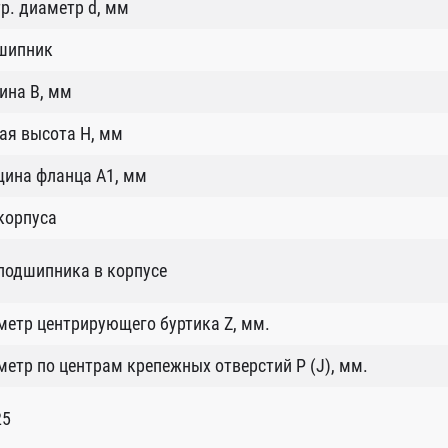
р. диаметр d, мм
шипник
ина B, мм
ая высота H, мм
щина фланца А1, мм
корпуса
подшипника в корпусе
етр центрирующего буртика Z, мм.
етр по центрам крепежных отверстий P (J), мм.
25