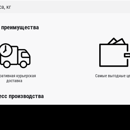
а, кг
 преимущества
ративная курьерская
Самые выгодные ц
доставка
есс производства