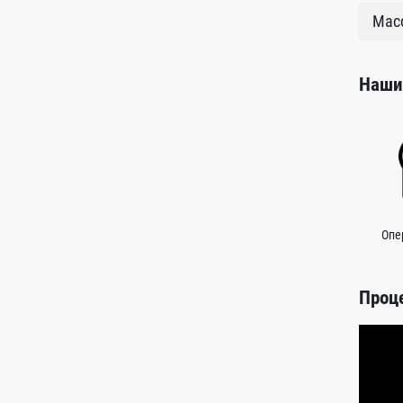
Масс
Наши
Опе
Проц