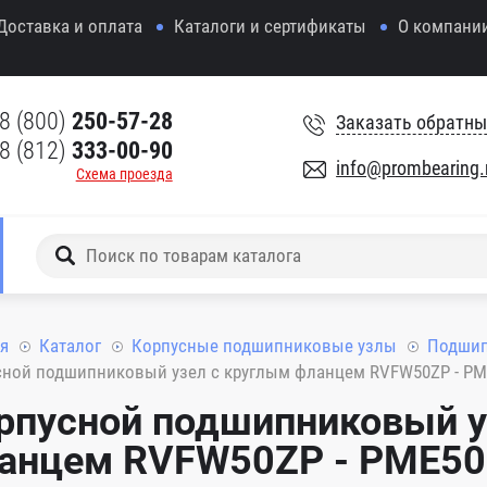
Доставка и оплата
Каталоги и сертификаты
О компани
8 (800)
250-57-28
Заказать обратны
8 (812)
333-00-90
info@prombearing.
Схема проезда
я
Каталог
Корпусные подшипниковые узлы
Подшип
ной подшипниковый узел с круглым фланцем RVFW50ZP - PM
рпусной подшипниковый у
анцем RVFW50ZP - PME50