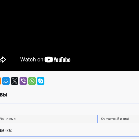
вы
ценка: