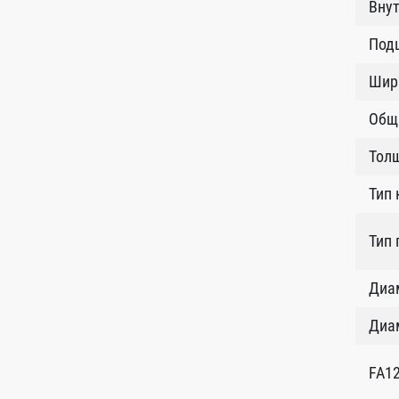
Внут
Под
Шир
Общ
Тол
Тип 
Тип 
Диам
Диам
FA1