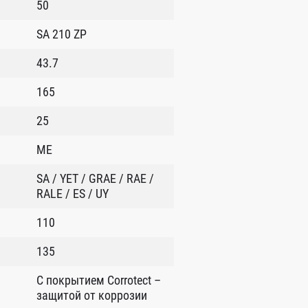
50
SA 210 ZP
43.7
165
25
ME
SA / YET / GRAE / RAE /
RALE / ES / UY
110
135
C покрытием Corrotect –
защитой от коррозии