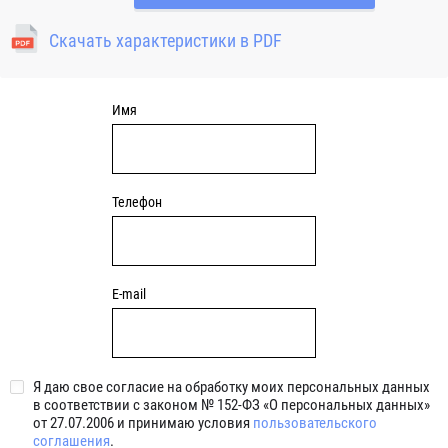
отверстия для закрепления. Узлы c круглым чугунным
фланцем являются обслуживаемыми, подшипник
Скачать характеристики в PDF
смазывается через специальный фиттинг (тавотницу)
консистентной смазкой.
Имя
Телефон
E-mail
Я даю свое согласие на обработку моих персональных данных
в соответствии с законом № 152-ФЗ «О персональных данных»
от 27.07.2006 и принимаю условия
пользовательского
соглашения
.