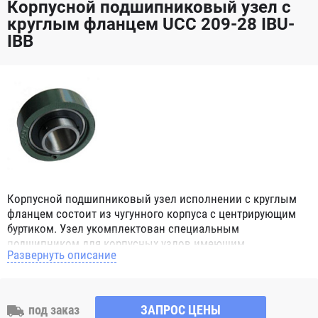
Корпусной подшипниковый узел с
круглым фланцем UCC 209-28 IBU-
IBB
Корпусной подшипниковый узел исполнении с круглым
фланцем состоит из чугунного корпуса с центрирующим
буртиком. Узел укомплектован специальным
подшипником для корпусных узлов имеющим
Развернуть описание
сферическое наружное кольцо. При монтаже корпусных
подшипниковых узлов в парах, эта конструктивная
особенность позволяет компенсировать угловой перекос
вала или неточность монтажа. Корпус имеет четыре
под заказ
ЗАПРОС ЦЕНЫ