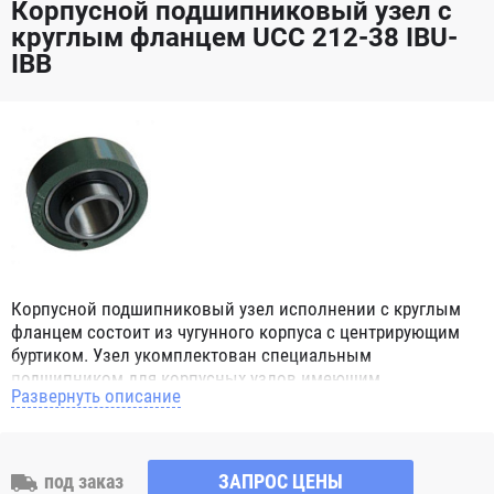
Корпусной подшипниковый узел с
круглым фланцем UCC 212-38 IBU-
IBB
Корпусной подшипниковый узел исполнении с круглым
фланцем состоит из чугунного корпуса с центрирующим
буртиком. Узел укомплектован специальным
подшипником для корпусных узлов имеющим
Развернуть описание
сферическое наружное кольцо. При монтаже корпусных
подшипниковых узлов в парах, эта конструктивная
особенность позволяет компенсировать угловой перекос
вала или неточность монтажа. Корпус имеет четыре
под заказ
ЗАПРОС ЦЕНЫ