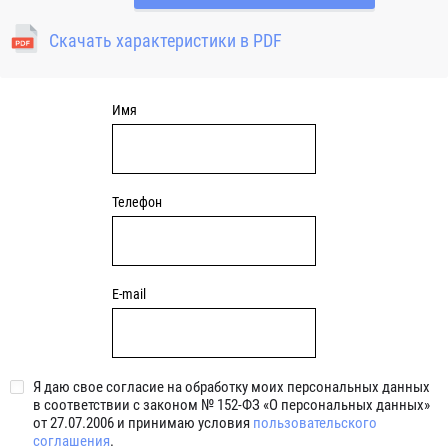
отверстия для закрепления. Узлы c круглым чугунным
фланцем являются обслуживаемыми, подшипник
Скачать характеристики в PDF
смазывается через специальный фиттинг (тавотницу)
консистентной смазкой.
Имя
Телефон
E-mail
Я даю свое согласие на обработку моих персональных данных
в соответствии с законом № 152-ФЗ «О персональных данных»
от 27.07.2006 и принимаю условия
пользовательского
соглашения
.