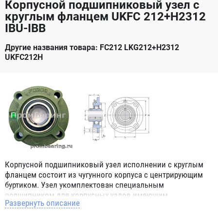
Корпусной подшипниковый узел с
круглым фланцем UKFC 212+H2312
IBU-IBB
Другие названия товара: FC212 LKG212+H2312
UKFC212H
Корпусной подшипниковый узел исполнении с круглым
фланцем состоит из чугунного корпуса с центрирующим
буртиком. Узел укомплектован специальным
подшипником для корпусных узлов имеющим
Развернуть описание
сферическое наружное кольцо. При монтаже корпусных
подшипниковых узлов в парах, эта конструктивная