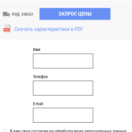
особенность позволяет компенсировать угловой перекос
вала или неточность монтажа. Корпус имеет четыре
под заказ
ЗАПРОС ЦЕНЫ
отверстия для закрепления. Узлы c круглым чугунным
фланцем являются обслуживаемыми, подшипник
Скачать характеристики в PDF
смазывается через специальный фиттинг (тавотницу)
консистентной смазкой.
Имя
Телефон
E-mail
Я даю свое согласие на обработку моих персональных данных