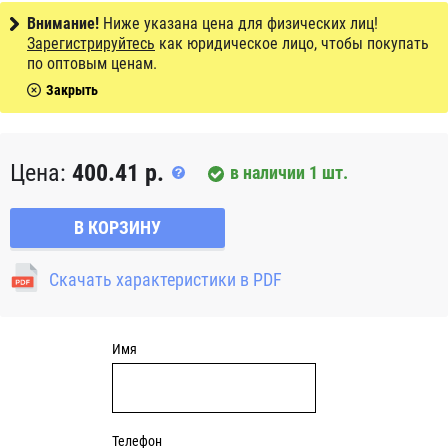
подшипниковых узлов в парах, эта конструктивная
Внимание!
Ниже указана цена для физических лиц!
особенность позволяет компенсировать угловой перекос
Зарегистрируйтесь
как юридическое лицо, чтобы покупать
вала или неточность монтажа. Узлы с овальным фланцем
по оптовым ценам.
являются обслуживаемыми, подшипник может быть
Закрыть
смазан через специальный фиттинг (тавотницу)
консистентной смазкой.
Цена:
400.41 р.
в наличии 1 шт.
В КОРЗИНУ
Скачать характеристики в PDF
Имя
Телефон