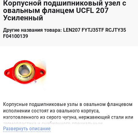
Корпусной подшипниковый узел с
овальным фланцем UCFL 207
Усиленный
Другие названия товара: LEN207 FYTJ35TF RCJTY35
F04100139
Корпусные подшипниковые узлы в овальном фланцевом
исполнении состоят из овального корпуса,
изготовленного из серого чугуна, нержавеющей стали или
термопластика и снабженного специальным
Развернуть описание
подшипником для корпусных узлов имеющим
сферическое наружное кольцо. При монтаже корпусных