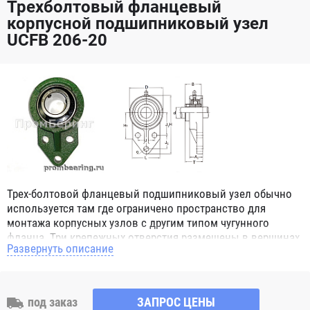
Трехболтовый фланцевый
корпусной подшипниковый узел
UCFB 206-20
Трех-болтовой фланцевый подшипниковый узел обычно
используется там где ограничено пространство для
монтажа корпусных узлов с другим типом чугунного
фланца. Три крепежных отверстия размещены в вершинах
Развернуть описание
равнобедренного треугольника. Узел имеет ребро
жесткости, и тавотницу для смазывания узла.
под заказ
ЗАПРОС ЦЕНЫ