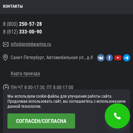
КОНТАКТЫ
8 (800)
250-57-28
8 (812)
333-00-90
info@prombearing.ru
Санкт-Петербург, Автомобильная ул., д.8
Карта проезда
ПН-ЧТ 8:00-17:30, ПТ 8:00-17:00
Мы используем cookie-файлы для улучшения работы сайта.
© 2016 «PromBearing.ru»
Продолжая использовать сайт, вы соглашаетесь с использованием
Подшипники оптом и в розницу.
данной технологии.
Политика в отношении персональных данных
СОГЛАСЕН/СОГЛАСНА
Сайт разработан в