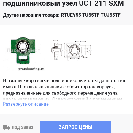
подшипниковый узел UCT 211 SXM
Другие названия товара: RTUEY55 TU55TF TUJ55TF
Натяжные корпусные подшипниковые узлы данного типа
имеют П-образные канавки с обоих торцов корпуса,
предназначенные для свободного перемещения узла
вдоль направляющих. Для конструкций с применением
Развернуть описание
данного узла нет ограничений, даже если вал вращается
во время перемещения узла в пространстве, т.к.
подшипник который монтируются в натяжном узле имеет
наружное сферическое кольцо и благодаря этому обладает
под заказ
ЗАПРОС ЦЕНЫ
свойством самоцентрирования. Корпусной