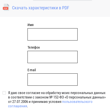
подшипниковый узел натяжного типа может применяться
Скачать характеристики в PDF
там, где требуется регулировать расстояние между валом и
местом крепления подшипникового узла (например на
валах барабанов натяжения конвейерной ленты, узлах
натяжения приводных ремней и зубчатых передачах)
Имя
Телефон
E-mail
Я даю свое согласие на обработку моих персональных данных
в соответствии с законом № 152-ФЗ «О персональных данных»
от 27.07.2006 и принимаю условия
пользовательского
соглашения
.