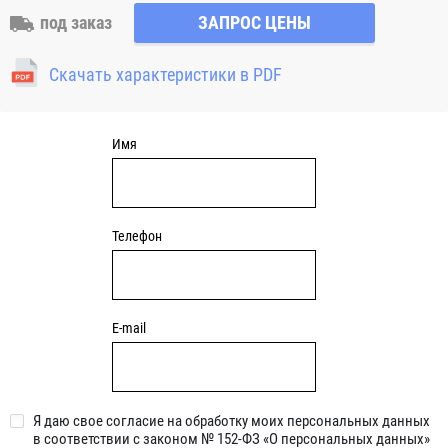
особенность позволяет компенсировать угловой перекос
под заказ
ЗАПРОС ЦЕНЫ
вала или неточность монтажа. Узлы с овальным фланцем
являются обслуживаемыми, подшипник может быть
Скачать характеристики в PDF
смазан через специальный фиттинг (тавотницу)
консистентной смазкой.
Имя
Телефон
E-mail
Я даю свое согласие на обработку моих персональных данных
в соответствии с законом № 152-ФЗ «О персональных данных»