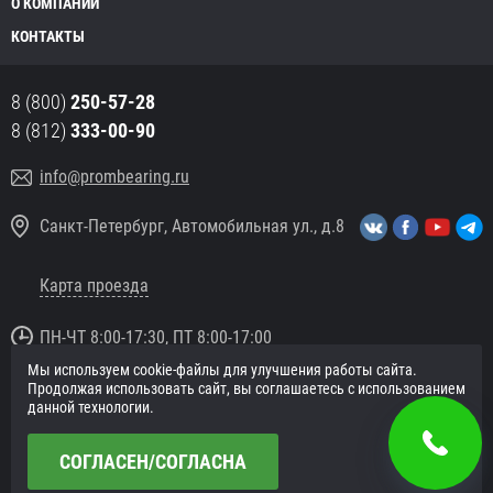
О КОМПАНИИ
КОНТАКТЫ
8 (800)
250-57-28
8 (812)
333-00-90
info@prombearing.ru
Санкт-Петербург, Автомобильная ул., д.8
Карта проезда
ПН-ЧТ 8:00-17:30, ПТ 8:00-17:00
Мы используем cookie-файлы для улучшения работы сайта.
© 2016 «PromBearing.ru»
Продолжая использовать сайт, вы соглашаетесь с использованием
Подшипники оптом и в розницу.
данной технологии.
Политика в отношении персональных данных
СОГЛАСЕН/СОГЛАСНА
Сайт разработан в