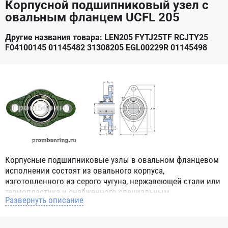
Корпусной подшипниковый узел с
овальным фланцем UCFL 205
Другие названия товара: LEN205 FYTJ25TF RCJTY25
F04100145 01145482 31308205 EGL00229R 01145498
Корпусные подшипниковые узлы в овальном фланцевом
исполнении состоят из овального корпуса,
изготовленного из серого чугуна, нержавеющей стали или
термопластика и снабженного специальным
Развернуть описание
подшипником для корпусных узлов имеющим
сферическое наружное кольцо. При монтаже корпусных
подшипниковых узлов в парах, эта конструктивная