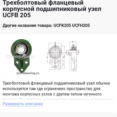
Трехболтовый фланцевый
корпусной подшипниковый узел
UCFB 205
Другие названия товара: UCFK205 UCFH205
Трех-болтовой фланцевый подшипниковый узел обычно
используется там где ограничено пространство для
монтажа корпусных узлов с другим типом чугунного
фланца. Три крепежных отверстия размещены в вершинах
Развернуть описание
равнобедренного треугольника. Узел имеет ребро
жесткости, и тавотницу для смазывания узла.