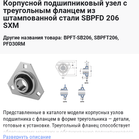
Корпусной подшипниковый узел с
треугольным фланцем из
штампованной стали SBPFD 206
SXM
Другие названия товара: BPFT-SB206, SBPFT206,
PFD30RM
Представленные в каталоге модели корпусных узлов
подшипника с фланцем в форме треугольника — детали,
готовые к установке. Треугольный фланец способствует
облегченному монтажу и обслуживанию подшипникового
Развернуть описание
узла. Конструкция узлов включает подшипники и корпусы,