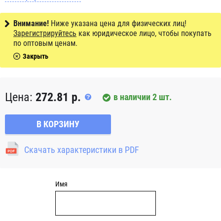
выполненные из штампованной стали. Благодаря
наличию уплотнительной системы исключается
Внимание!
Ниже указана цена для физических лиц!
преждевременный износ деталей. В стальных корпусах
Зарегистрируйтесь
как юридическое лицо, чтобы покупать
не предусмотрено отверстий для смазки подшипников.
по оптовым ценам.
Изделия поставляются смазанными на весь период
Закрыть
эксплуатации. Установленные в узлах корпусные
подшипники при работе механизма способны
компенсировать недостаток центровки оси.
Цена:
272.81 р.
в наличии 2 шт.
В КОРЗИНУ
Скачать характеристики в PDF
Имя