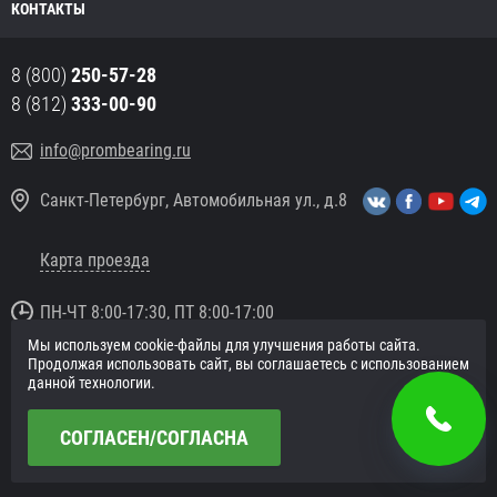
КОНТАКТЫ
8 (800)
250-57-28
8 (812)
333-00-90
info@prombearing.ru
Санкт-Петербург, Автомобильная ул., д.8
Карта проезда
ПН-ЧТ 8:00-17:30, ПТ 8:00-17:00
Мы используем cookie-файлы для улучшения работы сайта.
© 2016 «PromBearing.ru»
Продолжая использовать сайт, вы соглашаетесь с использованием
Подшипники оптом и в розницу.
данной технологии.
Политика в отношении персональных данных
СОГЛАСЕН/СОГЛАСНА
Сайт разработан в